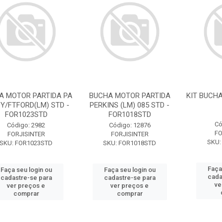
A MOTOR PARTIDA PA
BUCHA MOTOR PARTIDA
KIT BUCH
Y/FTFORD(LM) STD -
PERKINS (LM) 085 STD -
FOR1023STD
FOR1018STD
Có
Código: 2982
Código: 12876
FO
FORJISINTER
FORJISINTER
SKU:
SKU: FOR1023STD
SKU: FOR1018STD
Faça
Faça seu login ou
Faça seu login ou
cada
cadastre-se para
cadastre-se para
ve
ver preços e
ver preços e
comprar
comprar