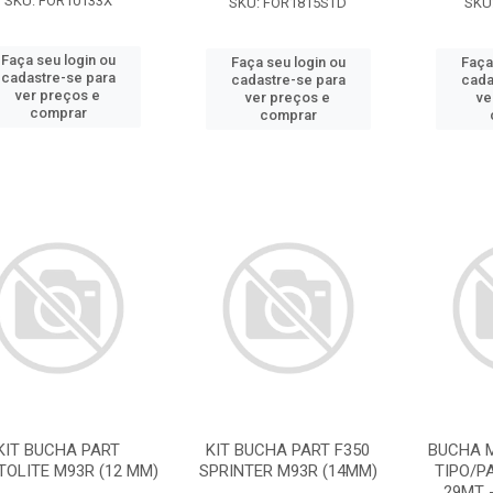
SKU: FOR10133X
SKU: FOR1815STD
SKU
Faça seu login ou
Faça seu login ou
Faça
cadastre-se para
cadastre-se para
cada
ver preços e
ver preços e
ve
comprar
comprar
KIT BUCHA PART
KIT BUCHA PART F350
BUCHA 
TOLITE M93R (12 MM)
SPRINTER M93R (14MM)
TIPO/P
29MT 