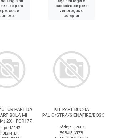
 seu login ou
Faça seu login ou
stre-se para
cadastre-se para
r preços e
ver preços e
comprar
comprar
MOTOR PARTIDA
KIT PART BUCHA
ART BOLA MI
PALIO/STRA/SIENAFIRE/BOSC
) 2X - FOR177...
Código: 12604
digo: 13347
FORJISINTER
RJISINTER