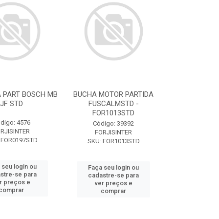
A PART BOSCH MB
BUCHA MOTOR PARTIDA
JF STD
FUSCALMSTD -
FOR1013STD
digo: 4576
Código: 39392
RJISINTER
FORJISINTER
 FOR0197STD
SKU: FOR1013STD
 seu login ou
Faça seu login ou
stre-se para
cadastre-se para
r preços e
ver preços e
comprar
comprar