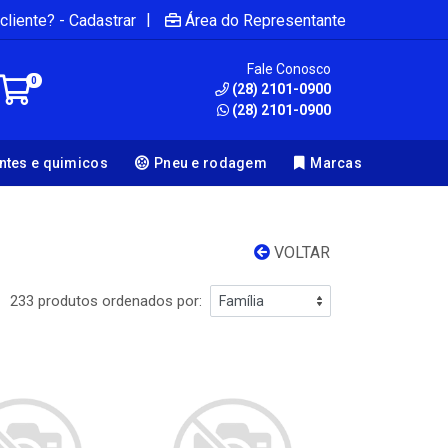
|
cliente? - Cadastrar
Área do Representante
Fale Conosco
0
(28) 2101-0900
(28) 2101-0900
antes e quimicos
Pneu e rodagem
Marcas
VOLTAR
233 produtos ordenados por: