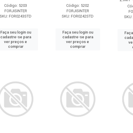
Código: 5203
Código: 5202
Có
FORJISINTER
FORJISINTER
FO
SKU: FOR0243STD
SKU: FOR0242STD
SKU:
Faça seu login ou
Faça seu login ou
Faça
cadastre-se para
cadastre-se para
cada
ver preços e
ver preços e
ve
comprar
comprar