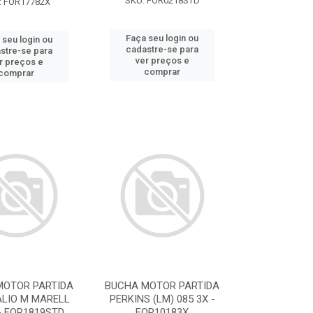
SKU: FOR0218STD
: FOR17782X
Faça seu login ou
 seu login ou
cadastre-se para
stre-se para
ver preços e
r preços e
comprar
comprar
MOTOR PARTIDA
BUCHA MOTOR PARTIDA
ALIO M MARELL
PERKINS (LM) 085 3X -
- FOR1819STD
FOR10183X