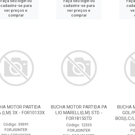
Faça seu login ou
Faça seu login ou
Faça
cadastre-se para
cadastre-se para
cada
ver preços e
ver preços e
ve
comprar
comprar
HA MOTOR PARTIDA
BUCHA MOTOR PARTIDA PA
BUCHA 
 (LM) 3X - FOR10133X
LIO MARELLI(LM) STD -
GOL/P
FOR1815STD
BOS(LC/LM
Código: 39391
Código: 12335
Có
FORJISINTER
FORJISINTER
FO