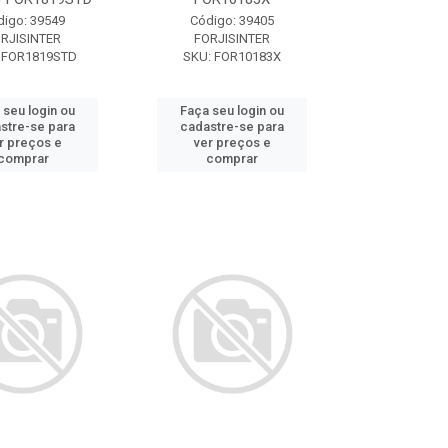
digo: 39549
Código: 39405
RJISINTER
FORJISINTER
 FOR1819STD
SKU: FOR10183X
 seu login ou
Faça seu login ou
stre-se para
cadastre-se para
r preços e
ver preços e
comprar
comprar