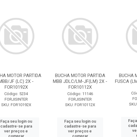
HA MOTOR PARTIDA
BUCHA MOTOR PARTIDA
BUCHA 
MBB/JF (LC) 2X -
MBB JDLC/LM-JF(LM) 2X -
FUSCA (LM
FOR10192X
FOR10112X
Có
Código: 5234
Código: 11146
FO
FORJISINTER
FORJISINTER
SKU
SKU: FOR10192X
SKU: FOR10112X
Faça
Faça seu login ou
Faça seu login ou
cada
cadastre-se para
cadastre-se para
ve
ver preços e
ver preços e
comprar
comprar