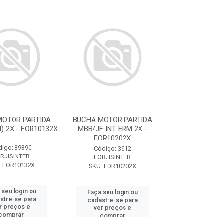
MOTOR PARTIDA
BUCHA MOTOR PARTIDA
) 2X - FOR10132X
MBB/JF INT ERM 2X -
FOR10202X
digo: 39390
Código: 3912
RJISINTER
FORJISINTER
: FOR10132X
SKU: FOR10202X
 seu login ou
Faça seu login ou
stre-se para
cadastre-se para
r preços e
ver preços e
comprar
comprar