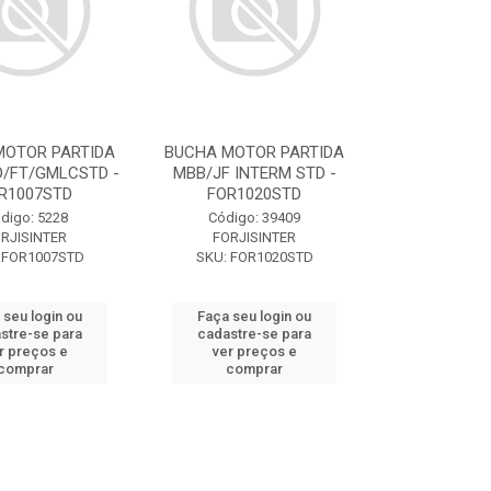
MOTOR PARTIDA
BUCHA MOTOR PARTIDA
/FT/GMLCSTD -
MBB/JF INTERM STD -
R1007STD
FOR1020STD
digo: 5228
Código: 39409
RJISINTER
FORJISINTER
 FOR1007STD
SKU: FOR1020STD
 seu login ou
Faça seu login ou
stre-se para
cadastre-se para
r preços e
ver preços e
comprar
comprar