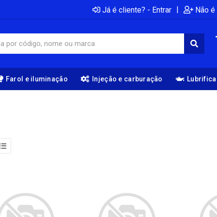
|
Já é cliente? - Entrar
Não é 
Farol e iluminação
Injeção e carburação
Lubrific