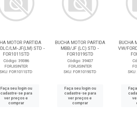
HA MOTOR PARTIDA
BUCHA MOTOR PARTIDA
BUCHA 
DLC/LM-JF(LM) STD -
MBB/JF (LC) STD -
VW/FORD
FOR1011STD
FOR1019STD
FO
Código: 39386
Código: 39407
Có
FORJISINTER
FORJISINTER
FO
SKU: FOR1011STD
SKU: FOR1019STD
SKU:
Faça seu login ou
Faça seu login ou
Faça
cadastre-se para
cadastre-se para
cada
ver preços e
ver preços e
ve
comprar
comprar