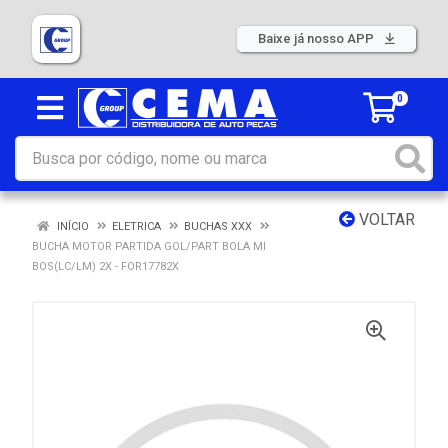
Baixe já nosso APP
0
VOLTAR
INÍCIO
ELETRICA
BUCHAS XXX
BUCHA MOTOR PARTIDA GOL/PART BOLA MI
BOS(LC/LM) 2X - FOR17782X