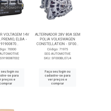
R VOLTAGEM 14V
ALTERNADOR 28V 80A SEM
, PREMIO, ELBA -
POLIA VOLKSWAGEN
91900870...
CONSTELLATION - SF00...
digo: 70000
Código: 71975
 AUTOMOTIVE
SEG AUTOMOTIVE
 S9190087032
SKU: SF000BL07J4
 seu login ou
Faça seu login ou
stre-se para
cadastre-se para
r preços e
ver preços e
comprar
comprar