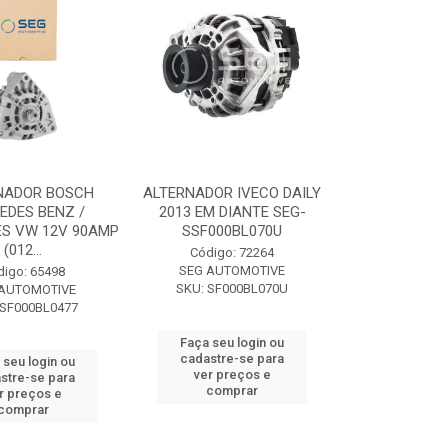
NADOR BOSCH
ALTERNADOR IVECO DAILY
EDES BENZ /
2013 EM DIANTE SEG-
S VW 12V 90AMP
SSF000BL070U
(012...
Código: 72264
SEG AUTOMOTIVE
digo: 65498
SKU: SF000BL070U
 AUTOMOTIVE
 SF000BL0477
Faça seu login ou
cadastre-se para
 seu login ou
ver preços e
stre-se para
comprar
r preços e
comprar