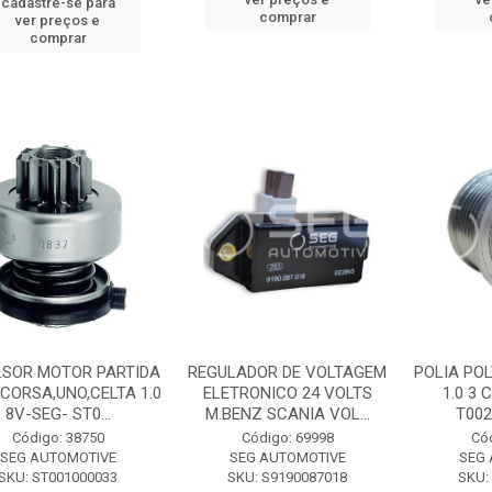
cadastre-se para
comprar
ver preços e
comprar
LSOR MOTOR PARTIDA
REGULADOR DE VOLTAGEM
POLIA POL
,CORSA,UNO,CELTA 1.0
ELETRONICO 24 VOLTS
1.0 3 
8V-SEG- ST0...
M.BENZ SCANIA VOL...
T002
Código: 38750
Código: 69998
Có
SEG AUTOMOTIVE
SEG AUTOMOTIVE
SEG
SKU: ST001000033
SKU: S9190087018
SKU: