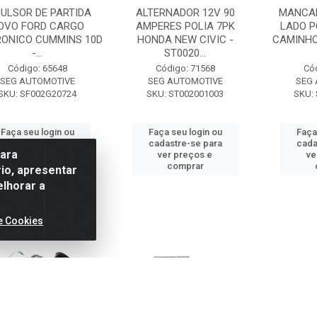
PULSOR DE PARTIDA
ALTERNADOR 12V 90
MANCA
OVO FORD CARGO
AMPERES POLIA 7PK
LADO P
RONICO CUMMINS 10D
HONDA NEW CIVIC -
CAMINHO
-...
ST0020...
Código: 65648
Código: 71568
Có
SEG AUTOMOTIVE
SEG AUTOMOTIVE
SEG
SKU: SF002G20724
SKU: ST002001003
SKU:
Faça seu login ou
Faça seu login ou
Faça
cadastre-se para
cadastre-se para
cada
para
ver preços e
ver preços e
ve
comprar
comprar
io, apresentar
elhorar a
e Cookies