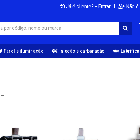
|
Já é cliente? - Entrar
Não é 
Farol e iluminação
Injeção e carburação
Lubrific