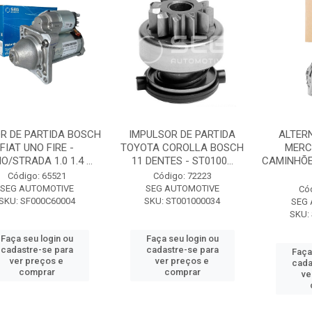
R DE PARTIDA BOSCH
IMPULSOR DE PARTIDA
ALTER
FIAT UNO FIRE -
TOYOTA COROLLA BOSCH
MERC
O/STRADA 1.0 1.4 ...
11 DENTES - ST0100...
CAMINHÕE
Código: 65521
Código: 72223
SEG AUTOMOTIVE
SEG AUTOMOTIVE
Có
SKU: SF000C60004
SKU: ST001000034
SEG
SKU:
Faça seu login ou
Faça seu login ou
cadastre-se para
cadastre-se para
Faça
ver preços e
ver preços e
cada
comprar
comprar
ve