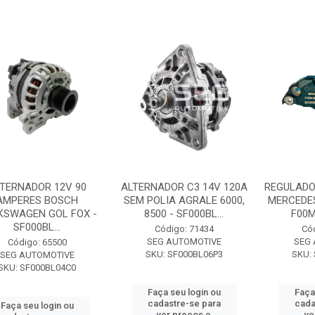
TERNADOR 12V 90
ALTERNADOR C3 14V 120A
REGULADO
AMPERES BOSCH
SEM POLIA AGRALE 6000,
MERCEDES
KSWAGEN GOL FOX -
8500 - SF000BL...
F00M
SF000BL...
Código: 71434
Có
SEG AUTOMOTIVE
SEG
Código: 65500
SKU: SF000BL06P3
SKU:
SEG AUTOMOTIVE
SKU: SF000BL04C0
Faça seu login ou
Faça
cadastre-se para
cada
Faça seu login ou
ver preços e
ve