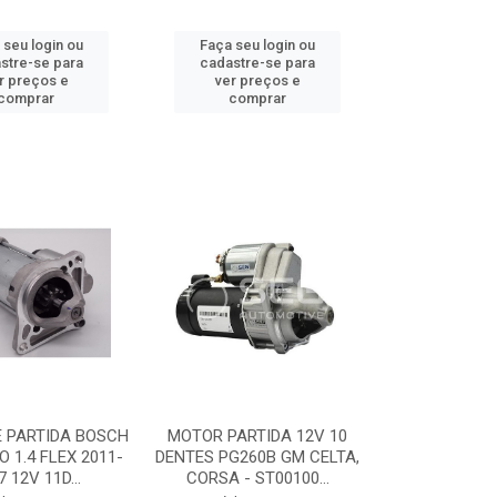
 seu login ou
Faça seu login ou
stre-se para
cadastre-se para
r preços e
ver preços e
comprar
comprar
 PARTIDA BOSCH
MOTOR PARTIDA 12V 10
O 1.4 FLEX 2011-
DENTES PG260B GM CELTA,
7 12V 11D...
CORSA - ST00100...