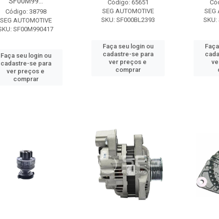
SF00M99...
Código: 65651
Có
SEG AUTOMOTIVE
SEG
Código: 38798
SKU: SF000BL2393
SKU:
SEG AUTOMOTIVE
SKU: SF00M990417
Faça seu login ou
Faça
cadastre-se para
cada
Faça seu login ou
ver preços e
ve
cadastre-se para
comprar
ver preços e
comprar