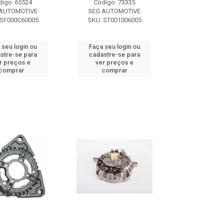
digo: 65524
Código: 73335
 AUTOMOTIVE
SEG AUTOMOTIVE
 SF000C60005
SKU: ST001006005
 seu login ou
Faça seu login ou
stre-se para
cadastre-se para
r preços e
ver preços e
comprar
comprar