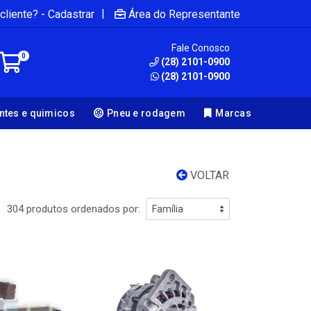
|
cliente? - Cadastrar
Área do Representante
Fale Conosco
0
(28) 2101-0900
(28) 2101-0900
antes e quimicos
Pneu e rodagem
Marcas
VOLTAR
304 produtos ordenados por: