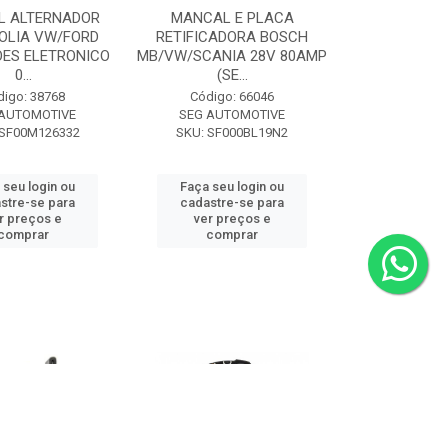
L ALTERNADOR
MANCAL E PLACA
OLIA VW/FORD
RETIFICADORA BOSCH
ES ELETRONICO
MB/VW/SCANIA 28V 80AMP
0...
(SE...
digo: 38768
Código: 66046
 AUTOMOTIVE
SEG AUTOMOTIVE
 SF00M126332
SKU: SF000BL19N2
 seu login ou
Faça seu login ou
stre-se para
cadastre-se para
r preços e
ver preços e
comprar
comprar