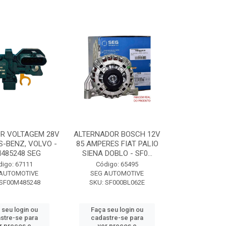
R VOLTAGEM 28V
ALTERNADOR BOSCH 12V
-BENZ, VOLVO -
85 AMPERES FIAT PALIO
485248 SEG
SIENA DOBLO - SF0...
digo: 67111
Código: 65495
 AUTOMOTIVE
SEG AUTOMOTIVE
 SF00M485248
SKU: SF000BL062E
 seu login ou
Faça seu login ou
stre-se para
cadastre-se para
r preços e
ver preços e