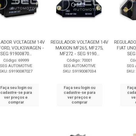
LADOR VOLTAGEM 14V
REGULADOR VOLTAGEM 14V
REGULADO
 FORD, VOLKSWAGEN -
MAXION MF265, MF275,
FIAT UNO
SEG 91900870...
MF272 - SEG 9190...
SEG 
Código: 69999
Código: 70001
Có
SEG AUTOMOTIVE
SEG AUTOMOTIVE
SEG
SKU: S9190087027
SKU: S9190087034
SKU:
Faça seu login ou
Faça seu login ou
Faça
cadastre-se para
cadastre-se para
cada
ver preços e
ver preços e
ve
comprar
comprar