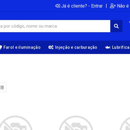
|
Já é cliente? - Entrar
Não é 
Farol e iluminação
Injeção e carburação
Lubrific