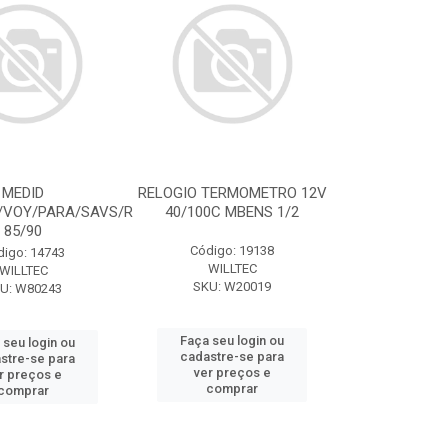
MEDID
RELOGIO TERMOMETRO 12V
VOY/PARA/SAVS/R
40/100C MBENS 1/2
85/90
Código: 19138
digo: 14743
WILLTEC
WILLTEC
SKU: W20019
U: W80243
Faça seu login ou
 seu login ou
cadastre-se para
stre-se para
ver preços e
r preços e
comprar
comprar