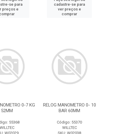
stre-se para
cadastre-se para
r preços e
ver preços e
comprar
comprar
NOMETRO 0-7 KG
RELOG MANOMETRO 0- 10
52MM
BAR 60MM
digo: 55368
Código: 55370
WILLTEC
WILLTEC
U: W02029
SKU: W02038