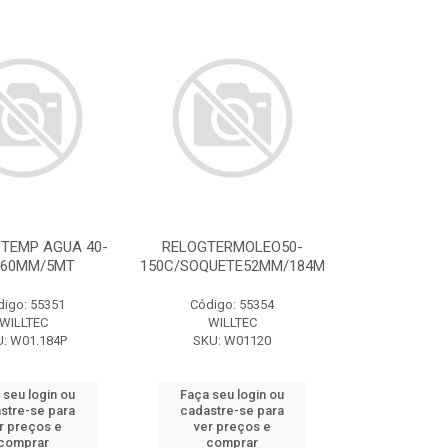
 TEMP AGUA 40-
RELOGTERMOLEO50-
 60MM/5MT
150C/SOQUETE52MM/184M
digo: 55351
Código: 55354
WILLTEC
WILLTEC
: W01.184P
SKU: W01120
 seu login ou
Faça seu login ou
stre-se para
cadastre-se para
r preços e
ver preços e
comprar
comprar