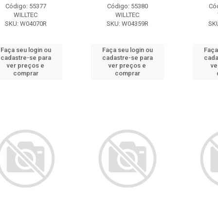
Código: 55377
Código: 55380
Có
WILLTEC
WILLTEC
SKU: W04070R
SKU: W04359R
SK
Faça seu login ou
Faça seu login ou
Faça
cadastre-se para
cadastre-se para
cada
ver preços e
ver preços e
ve
comprar
comprar