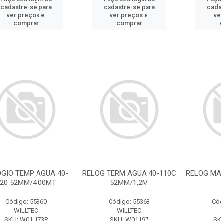
cadastre-se para
cadastre-se para
cada
ver preços e
ver preços e
ve
comprar
comprar
OGIO TEMP AGUA 40-
RELOG TERM AGUA 40-110C
RELOG MA
20 52MM/4,00MT
52MM/1,2M
Código: 55360
Código: 55363
Có
WILLTEC
WILLTEC
SKU: W01.173P
SKU: W01197
SK