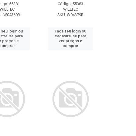
digo: 55381
Código: 55383
WILLTEC
WILLTEC
U: W04360R
SKU: W04379R
 seu login ou
Faça seu login ou
stre-se para
cadastre-se para
r preços e
ver preços e
comprar
comprar