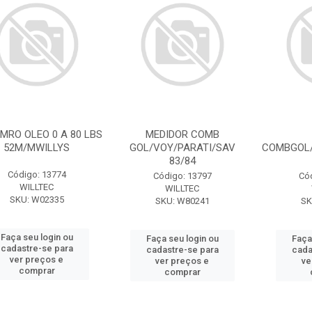
RO OLEO 0 A 80 LBS
MEDIDOR COMB
52M/MWILLYS
GOL/VOY/PARATI/SAV
COMBGOL/
83/84
Código: 13774
Código: 13797
Có
WILLTEC
WILLTEC
SKU: W02335
SKU: W80241
SK
Faça seu login ou
Faça seu login ou
Faça
cadastre-se para
cadastre-se para
cada
ver preços e
ver preços e
ve
comprar
comprar