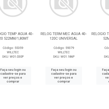
OGIO TEMP AGUA 40-
RELOG TERM MEC AGUA 40-
RELOGIO T
20 522MM/1,80MT
120C UNIVERSAL
52
Código: 55359
Código: 59379
Có
WILLTEC
WILLTEC
SKU: W01.030P
SKU: W01.186P
SKU
Faça seu login ou
Faça seu login ou
Faça
cadastre-se para
cadastre-se para
cada
ver preços e
ver preços e
ve
comprar
comprar