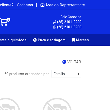
|
cliente? - Cadastrar
Área do Representante
Fale Conosco
0
(28) 2101-0900
(28) 2101-0900
antes e quimicos
Pneu e rodagem
Marcas
VOLTAR
69 produtos ordenados por: