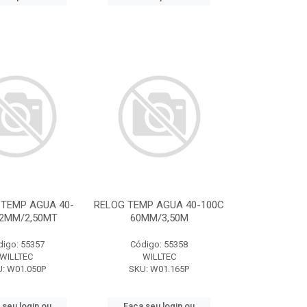
 TEMP AGUA 40-
RELOG TEMP AGUA 40-100C
52MM/2,50MT
60MM/3,50M
digo: 55357
Código: 55358
WILLTEC
WILLTEC
: W01.050P
SKU: W01.165P
 seu login ou
Faça seu login ou