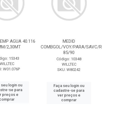
EMP AGUA 40.116
MEDID
MM/2,30MT
COMBGOL/VOY/PARA/SAVC/R
85/90
digo: 15343
Código: 10348
WILLTEC
WILLTEC
: W01.076P
SKU: W80242
 seu login ou
Faça seu login ou
stre-se para
cadastre-se para
r preços e
ver preços e
comprar
comprar