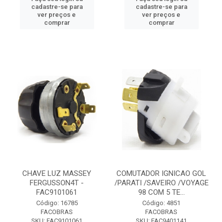
cadastre-se para
cadastre-se para
ver preços e
ver preços e
comprar
comprar
CHAVE LUZ MASSEY
COMUTADOR IGNICAO GOL
FERGUSSON4T -
/PARATI /SAVEIRO /VOYAGE
FAC9101061
98 COM 5 TE...
Código: 16785
Código: 4851
FACOBRAS
FACOBRAS
SKU: FAC9101061
SKU: FAC9401141