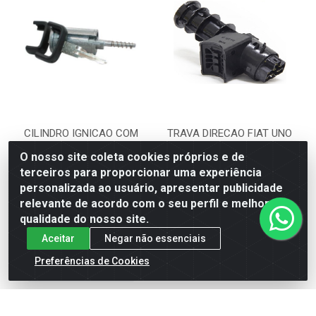
CILINDRO IGNICAO COM
TRAVA DIRECAO FIAT UNO
CHAVE GM ASTRA 1999 EM
FURGAO 06 - FAC9411190
O nosso site coleta cookies próprios e de
DIANTE ZAFIRA ...
terceiros para proporcionar uma experiência
Código: 38934
Código: 69776
personalizada ao usuário, apresentar publicidade
FACOBRAS
FACOBRAS
SKU: FAC9411190
SKU: FAC9050229
relevante de acordo com o seu perfil e melhorar a
qualidade do nosso site.
Faça seu login ou
Aceitar
Negar não essenciais
Faça seu login ou
cadastre-se para
cadastre-se para
ver preços e
Preferências de Cookies
ver preços e
comprar
comprar