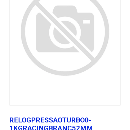
RELOGPRESSAOTURBO0-
1KGRACINGBRANC52MM