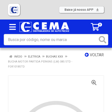
Baixe já nosso APP
0
VOLTAR
INÍCIO
ELETRICA
BUCHAS XXX
BUCHA MOTOR PARTIDA PERKINS (LM) 085 STD -
FOR1018STD