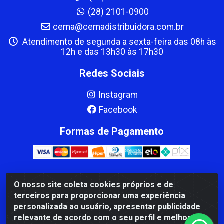
(28) 2101-0900
cema@cemadistribuidora.com.br
Atendimento de segunda a sexta-feira das 08h às
12h e das 13h30 às 17h30
Redes Sociais
Instagram
Facebook
Formas de Pagamento
O nosso site coleta cookies próprios e de
CBP MACEDO COMERCIO PEÇAS LTDA Matriz - av Mauro
terceiros para proporcionar uma experiência
Miranda Madureira, 1249 - Coramara , Cachoeiro de
personalizada ao usuário, apresentar publicidade
Itapemirim/ES - CEP 29.311-310 - CNPJ 00.502.680/0001-41
relevante de acordo com o seu perfil e melhorar a