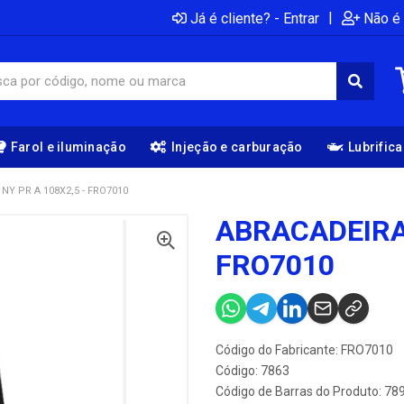
|
Já é cliente? - Entrar
Não é 
Farol e iluminação
Injeção e carburação
Lubrific
NY PR A 108X2,5 - FRO7010
ABRACADEIRA 
FRO7010
Código do Fabricante: FRO7010
Código: 7863
Código de Barras do Produto: 7