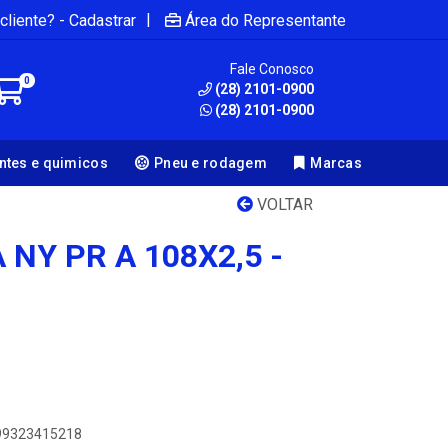
|
cliente? - Cadastrar
Área do Representante
Fale Conosco
0
(28) 2101-0900
(28) 2101-0900
antes e quimicos
Pneu e rodagem
Marcas
VOLTAR
NY PR A 108X2,5 -
899323415218