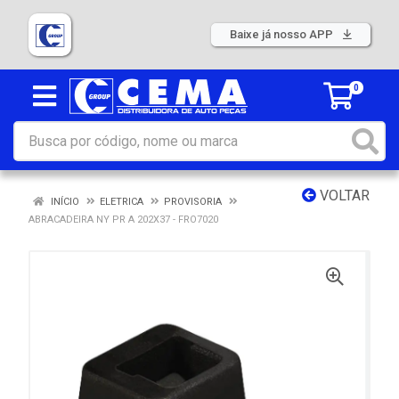
Baixe já nosso APP
0
VOLTAR
INÍCIO
ELETRICA
PROVISORIA
ABRACADEIRA NY PR A 202X37 - FRO7020