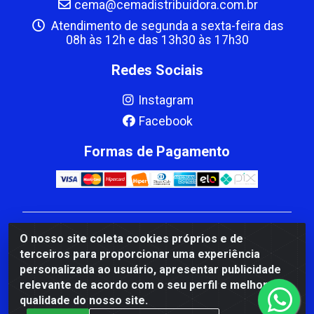
cema@cemadistribuidora.com.br
Atendimento de segunda a sexta-feira das
08h às 12h e das 13h30 às 17h30
Redes Sociais
Instagram
Facebook
Formas de Pagamento
CBP MACEDO COMERCIO PEÇAS LTDA Matriz - av
O nosso site coleta cookies próprios e de
Mauro Miranda Madureira, 1249 - Coramara , Cachoeiro
terceiros para proporcionar uma experiência
de Itapemirim/ES - CEP 29.311-310 - CNPJ
personalizada ao usuário, apresentar publicidade
00.502.680/0001-41
relevante de acordo com o seu perfil e melhorar a
qualidade do nosso site.