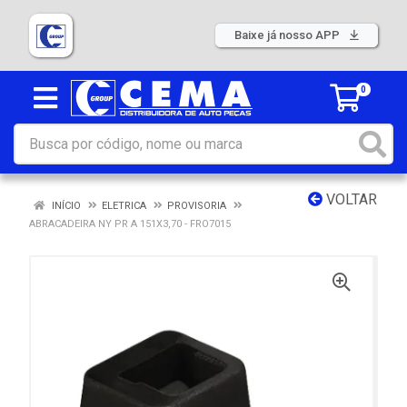
Baixe já nosso APP
0
VOLTAR
INÍCIO
ELETRICA
PROVISORIA
ABRACADEIRA NY PR A 151X3,70 - FRO7015