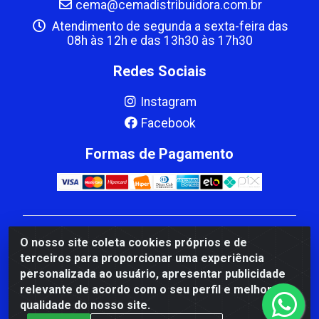
cema@cemadistribuidora.com.br
Atendimento de segunda a sexta-feira das
08h às 12h e das 13h30 às 17h30
Redes Sociais
Instagram
Facebook
Formas de Pagamento
CBP MACEDO COMERCIO PEÇAS LTDA Matriz - av
O nosso site coleta cookies próprios e de
Mauro Miranda Madureira, 1249 - Coramara , Cachoeiro
terceiros para proporcionar uma experiência
de Itapemirim/ES - CEP 29.311-310 - CNPJ
personalizada ao usuário, apresentar publicidade
00.502.680/0001-41
relevante de acordo com o seu perfil e melhorar a
qualidade do nosso site.