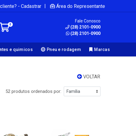
|
cliente? - Cadastrar
Área do Representante
Fale Conosco
0
(28) 2101-0900
(28) 2101-0900
antes e quimicos
Pneu e rodagem
Marcas
VOLTAR
52 produtos ordenados por: