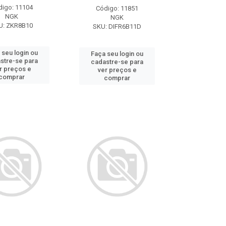
digo: 11104
Código: 11851
NGK
NGK
U: ZKR8B10
SKU: DIFR6B11D
 seu login ou
Faça seu login ou
stre-se para
cadastre-se para
r preços e
ver preços e
comprar
comprar