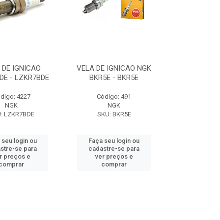
 DE IGNICAO
VELA DE IGNICAO NGK
DE - LZKR7BDE
BKR5E - BKR5E
digo: 4227
Código: 491
NGK
NGK
: LZKR7BDE
SKU: BKR5E
 seu login ou
Faça seu login ou
stre-se para
cadastre-se para
r preços e
ver preços e
comprar
comprar