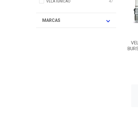
VELA IGNICAO
47
MARCAS
VE
BUR5