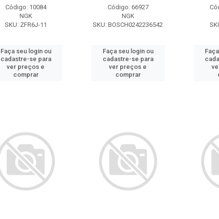
Código: 10084
Código: 66927
Có
NGK
NGK
SKU: ZFR6J-11
SKU: BOSCH0242236542
SK
Faça seu login ou
Faça seu login ou
Faça
cadastre-se para
cadastre-se para
cada
ver preços e
ver preços e
ve
comprar
comprar