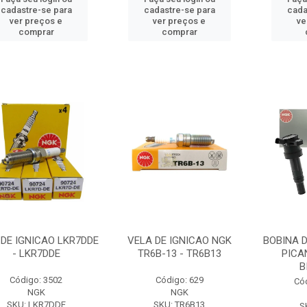
cadastre-se para
cadastre-se para
cada
ver preços e
ver preços e
ve
comprar
comprar
 DE IGNICAO LKR7DDE
VELA DE IGNICAO NGK
BOBINA D
- LKR7DDE
TR6B-13 - TR6B13
PICAN
B
Código: 3502
Código: 629
Có
NGK
NGK
SKU: LKR7DDE
SKU: TR6B13
S