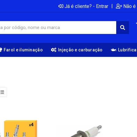
|
Já é cliente? - Entrar
Não é 
Farol e iluminação
Injeção e carburação
Lubrific