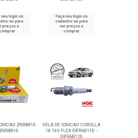
 seu login ou
Faça seu login ou
stre-se para
cadastre-se para
r preços e
ver preços e
comprar
comprar
IGNICAO ZKR8B10
VELA DE IGNICAO COROLLA
 ZKR8B10
18 16V FLEX DIFR6B11D -
DIFR6B11D