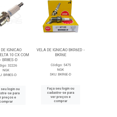
 DE IGNICAO
VELA DE IGNICAO BKR6ED -
ELTA 10 CX COM
BKR6E
 - BR8ES-D
Código: 5475
digo: 32226
NGK
NGK
SKU: BKR6E-D
U: BR8ES-D
Faça seu login ou
 seu login ou
cadastre-se para
stre-se para
ver preços e
r preços e
comprar
comprar