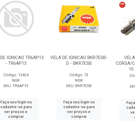
 DE IGNICAO TR6AP13
VELA DE IGNICAO BKR7ESB-
VELA
- TR6AP13
D - BKR7ESB
CORSA/C
10
Código: 13424
Código: 73
Có
NGK
NGK
SKU: TR6AP13
SKU: BKR7ESB
SK
Faça seu login ou
Faça seu login ou
Faça
cadastre-se para
cadastre-se para
cada
ver preços e
ver preços e
ve
comprar
comprar