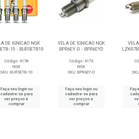
LA DE IGNICAO NGK
VELA DE IGNICAO NGK
VELA
ETB-10 - BUR5ETB10
BPR6EY-D - BPR6EYD
LZKR7B
Código: 4178
Código: 4179
Có
NGK
NGK
SKU: BUR5ETB-10
SKU: BPR6EY-D
SKU
Faça seu login ou
Faça seu login ou
Faça
cadastre-se para
cadastre-se para
cada
ver preços e
ver preços e
ve
comprar
comprar