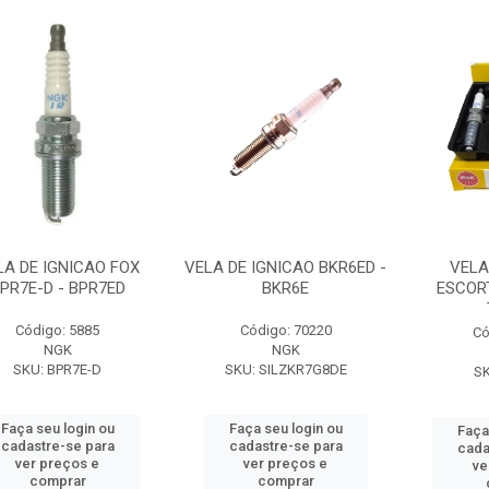
LA DE IGNICAO FOX
VELA DE IGNICAO BKR6ED -
VELA
PR7E-D - BPR7ED
BKR6E
ESCOR
Código: 5885
Código: 70220
Có
NGK
NGK
SKU: BPR7E-D
SKU: SILZKR7G8DE
SK
Faça seu login ou
Faça seu login ou
Faça
cadastre-se para
cadastre-se para
cada
ver preços e
ver preços e
ve
comprar
comprar