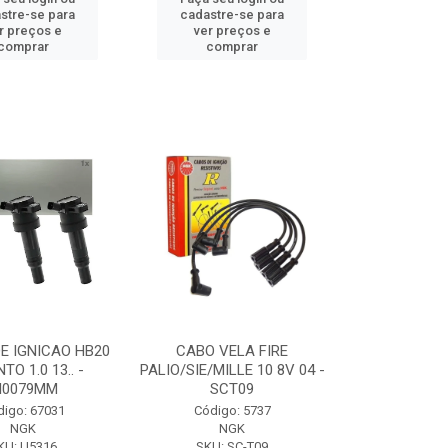
stre-se para
cadastre-se para
r preços e
ver preços e
comprar
comprar
E IGNICAO HB20
CABO VELA FIRE
TO 1.0 13.. -
PALIO/SIE/MILLE 10 8V 04 -
I0079MM
SCT09
digo: 67031
Código: 5737
NGK
NGK
KU: U5316
SKU: SC-T09