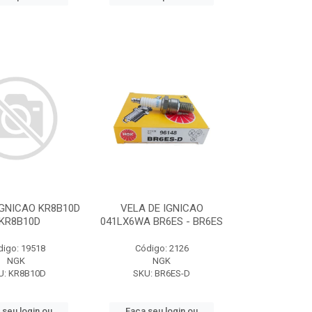
IGNICAO KR8B10D
VELA DE IGNICAO
 KR8B10D
041LX6WA BR6ES - BR6ES
digo: 19518
Código: 2126
NGK
NGK
U: KR8B10D
SKU: BR6ES-D
 seu login ou
Faça seu login ou