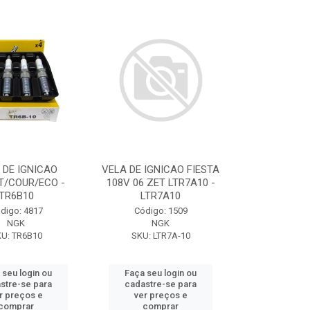
 DE IGNICAO
VELA DE IGNICAO FIESTA
T/COUR/ECO -
108V 06 ZET LTR7A10 -
TR6B10
LTR7A10
digo: 4817
Código: 1509
NGK
NGK
U: TR6B10
SKU: LTR7A-10
 seu login ou
Faça seu login ou
stre-se para
cadastre-se para
r preços e
ver preços e
comprar
comprar