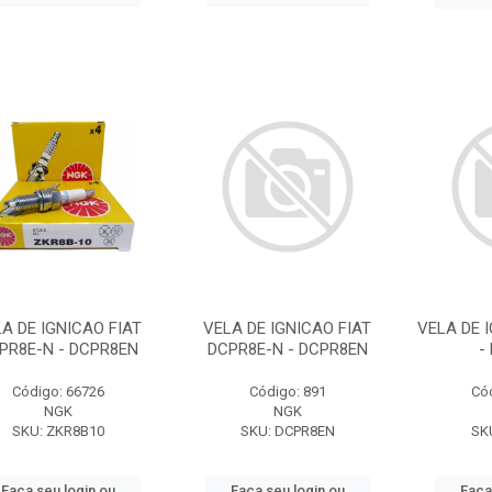
A DE IGNICAO FIAT
VELA DE IGNICAO FIAT
VELA DE 
PR8E-N - DCPR8EN
DCPR8E-N - DCPR8EN
-
Código: 66726
Código: 891
Có
NGK
NGK
SKU: ZKR8B10
SKU: DCPR8EN
SK
Faça seu login ou
Faça seu login ou
Faça