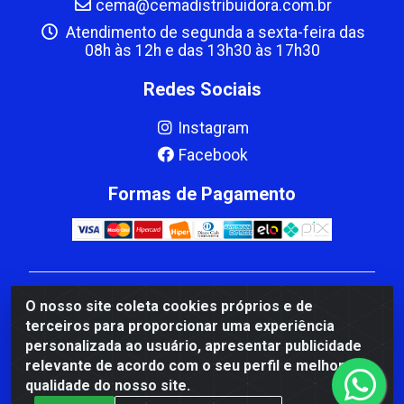
cema@cemadistribuidora.com.br
Atendimento de segunda a sexta-feira das
08h às 12h e das 13h30 às 17h30
Redes Sociais
Instagram
Facebook
Formas de Pagamento
CBP MACEDO COMERCIO PEÇAS LTDA Matriz - av
O nosso site coleta cookies próprios e de
Mauro Miranda Madureira, 1249 - Coramara , Cachoeiro
terceiros para proporcionar uma experiência
de Itapemirim/ES - CEP 29.311-310 - CNPJ
personalizada ao usuário, apresentar publicidade
00.502.680/0001-41
relevante de acordo com o seu perfil e melhorar a
qualidade do nosso site.