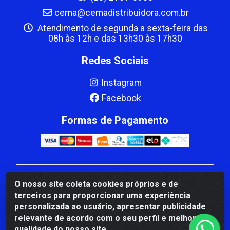
cema@cemadistribuidora.com.br
Atendimento de segunda a sexta-feira das
08h às 12h e das 13h30 às 17h30
Redes Sociais
Instagram
Facebook
Formas de Pagamento
CBP MACEDO COMERCIO PEÇAS LTDA Matriz - av
O nosso site coleta cookies próprios e de
Mauro Miranda Madureira, 1249 - Coramara , Cachoeiro
terceiros para proporcionar uma experiência
de Itapemirim/ES - CEP 29.311-310 - CNPJ
personalizada ao usuário, apresentar publicidade
00.502.680/0001-41
relevante de acordo com o seu perfil e melhorar a
qualidade do nosso site.