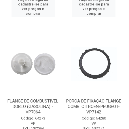
cadastre-se para
cadastre-se para
ver preços e
ver preços e
comprar
comprar
FLANGE DE COMBUSTIVEL
PORCA DE FIXAÇAO FLANGE
DOBLO (GASOLINA) -
COMB. CITROEN/PEUGEOT-
VP7064
VP7142
Código: 64273
Código: 64280
VP
VP
SKU: VP7064
SKU: VP7142