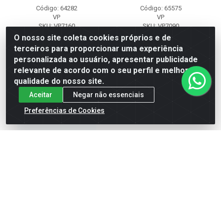
Código: 64282
Código: 65575
VP
VP
SKU: VP7160
SKU: VP7090
O nosso site coleta cookies próprios e de
terceiros para proporcionar uma experiência
Faça seu login ou
Faça seu login ou
personalizada ao usuário, apresentar publicidade
cadastre-se para
cadastre-se para
ver preços e
ver preços e
relevante de acordo com o seu perfil e melhorar a
comprar
comprar
qualidade do nosso site.
Aceitar
Negar não essenciais
Preferências de Cookies