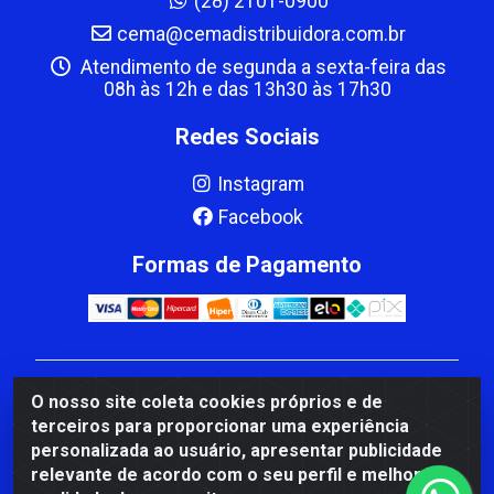
(28) 2101-0900
cema@cemadistribuidora.com.br
Atendimento de segunda a sexta-feira das
08h às 12h e das 13h30 às 17h30
Redes Sociais
Instagram
Facebook
Formas de Pagamento
CBP MACEDO COMERCIO PEÇAS LTDA Matriz - av
O nosso site coleta cookies próprios e de
Mauro Miranda Madureira, 1249 - Coramara , Cachoeiro
terceiros para proporcionar uma experiência
de Itapemirim/ES - CEP 29.311-310 - CNPJ
personalizada ao usuário, apresentar publicidade
00.502.680/0001-41
relevante de acordo com o seu perfil e melhorar a