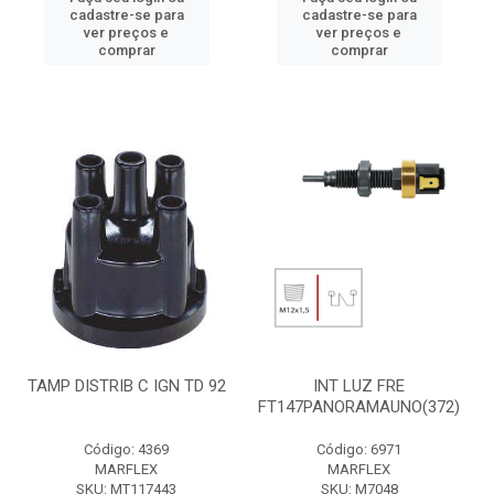
cadastre-se para
cadastre-se para
ver preços e
ver preços e
comprar
comprar
TAMP DISTRIB C IGN TD 92
INT LUZ FRE
FT147PANORAMAUNO(372)
Código: 4369
Código: 6971
MARFLEX
MARFLEX
SKU: MT117443
SKU: M7048