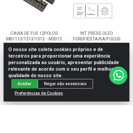
CAIXA DE FUS 12POLOS
INT PRESS OLEO
MB1113/1313/1513 - M3013
FORDFIESTA/KA/FOCUS
O nosso site coleta cookies próprios e de
Código: 15135
Código: 5230
terceiros para proporcionar uma experiência
MARFLEX
MARFLEX
SKU: M3013
SKU: M7297
personalizada ao usuário, apresentar publicidade
relevante de acordo com o seu perfil e melhorar a
qualidade do nosso site.
Faça seu login ou
Faça seu login ou
cadastre-se para
cadastre-se para
Aceitar
Negar não essenciais
ver preços e
ver preços e
comprar
comprar
Preferências de Cookies