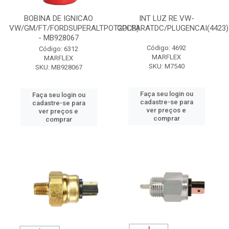
BOBINA DE IGNICAO
INT LUZ RE VW-
VW/GM/FT/FORDSUPERALTPOT2PCS)
GOLPARATDC/PLUGENCAI(4423)
- MB928067
Código: 4692
Código: 6312
MARFLEX
MARFLEX
SKU: M7540
SKU: MB928067
Faça seu login ou
Faça seu login ou
cadastre-se para
cadastre-se para
ver preços e
ver preços e
comprar
comprar