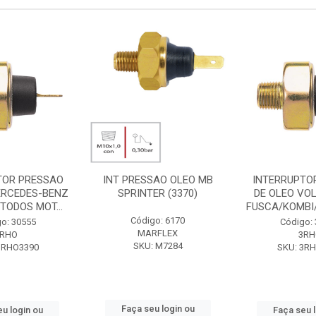
TOR PRESSAO
INT PRESSAO OLEO MB
INTERRUPTO
ERCEDES-BENZ
SPRINTER (3370)
DE OLEO VO
TODOS MOT...
FUSCA/KOMBI/B
Código: 6170
o: 30555
Código:
MARFLEX
3RHO
3RH
SKU: M7284
3RHO3390
SKU: 3R
Faça seu login ou
u login ou
Faça seu 