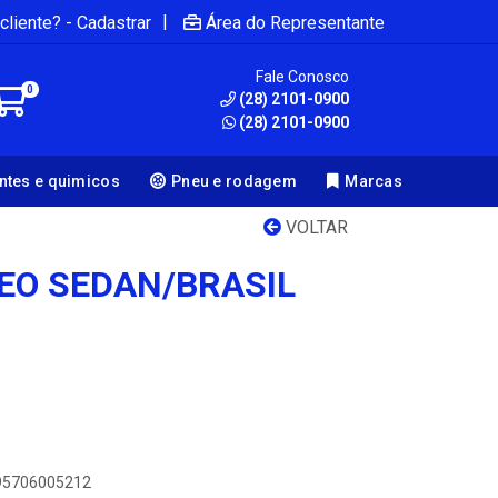
|
cliente? - Cadastrar
Área do Representante
Fale Conosco
0
(28) 2101-0900
(28) 2101-0900
antes e quimicos
Pneu e rodagem
Marcas
VOLTAR
LEO SEDAN/BRASIL
895706005212