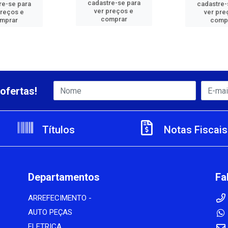
cadastre-se para
re-se para
cadastre-
ver preços e
preços e
ver pre
comprar
mprar
comp
ofertas!
Títulos
Notas Fiscais
Departamentos
Fa
ARREFECIMENTO -
AUTO PEÇAS
ELETRICA