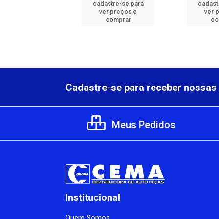
astre-se para
cadastre-se para
cadast
er preços e
ver preços e
ver 
comprar
comprar
co
Cadastre-se para receber nossas 
Meus Pedidos
Institucional
Quem Somos