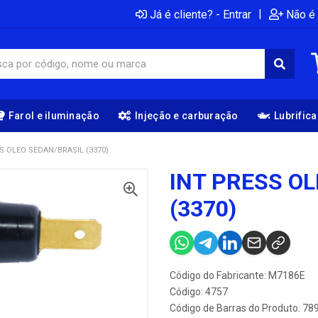
|
Já é cliente? - Entrar
Não é 
Farol e iluminação
Injeção e carburação
Lubrific
S OLEO SEDAN/BRASIL (3370)
INT PRESS O
(3370)
Código do Fabricante: M7186E
Código: 4757
Código de Barras do Produto: 7