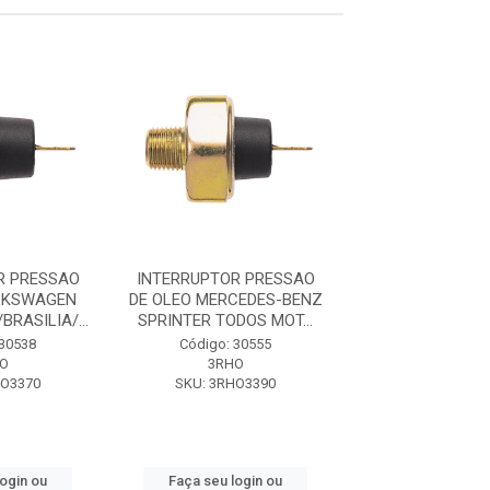
R PRESSAO
INTERRUPTOR PRESSAO
INT PRESSAO 
LKSWAGEN
DE OLEO MERCEDES-BENZ
SPRINTER (3
RASILIA/...
SPRINTER TODOS MOT...
Código: 61
 30538
Código: 30555
MARFLE
O
3RHO
SKU: M72
HO3370
SKU: 3RHO3390
Faça seu log
login ou
Faça seu login ou