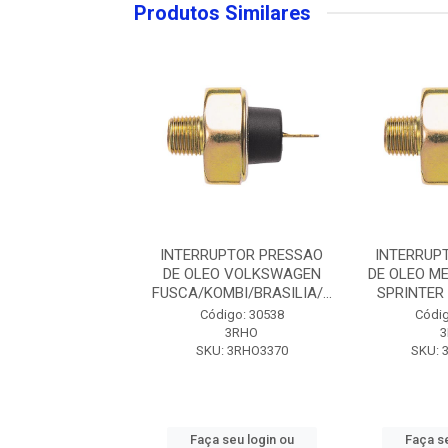
Produtos Similares
ESSAO OLEO MB
INTERRUPTOR PRESSAO
INTERRUP
NTER (3370)
DE OLEO VOLKSWAGEN
DE OLEO M
FUSCA/KOMBI/BRASILIA/...
SPRINTER 
ódigo: 6170
Código: 30538
Códig
MARFLEX
3RHO
KU: M7284
SKU: 3RHO3370
SKU: 
 seu login ou
Faça seu login ou
Faça se