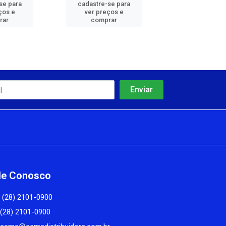
cadastre-se 
se para
cadastre-se para
ver preços
ços e
ver preços e
comprar
rar
comprar
le Conosco
(28) 2101-0900
(28) 2101-0900