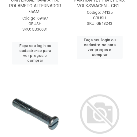
UNIVERSAL TAMPA FIX.
PARTIDA 12V FIAT, FORD,
ROLAMETO ALTERNADOR
VOLKSWAGEN - GB1...
75AM...
Código: 74125
GBUSH
Código: 69497
SKU: GB13243
GBUSH
SKU: GB36681
Faça seu login ou
cadastre-se para
Faça seu login ou
ver preços e
cadastre-se para
comprar
ver preços e
comprar