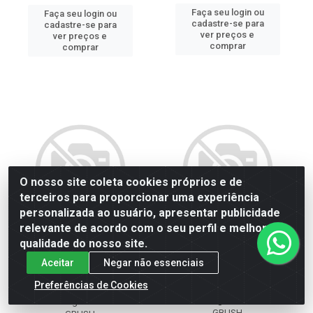
Faça seu login ou
Faça seu login ou
cadastre-se para
cadastre-se para
ver preços e
ver preços e
comprar
comprar
O nosso site coleta cookies próprios e de
terceiros para proporcionar uma experiência
personalizada ao usuário, apresentar publicidade
relevante de acordo com o seu perfil e melhorar a
qualidade do nosso site.
ANEL ADAPTADOR
REP PARAF COBRE ASIA
Aceitar
Negar não essenciais
LAMPADA H5 P/ H4 -
TOPIC/KIA BESTA
Preferências de Cookies
GB39288
Código: 40492
Código: 1651
GBUSH