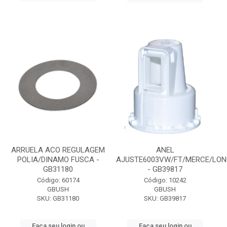
ARRUELA ACO REGULAGEM
ANEL
POLIA/DINAMO FUSCA -
AJUSTE6003VW/FT/MERCE/LO
GB31180
- GB39817
Código: 60174
Código: 10242
GBUSH
GBUSH
SKU: GB31180
SKU: GB39817
Faça seu login ou
Faça seu login ou