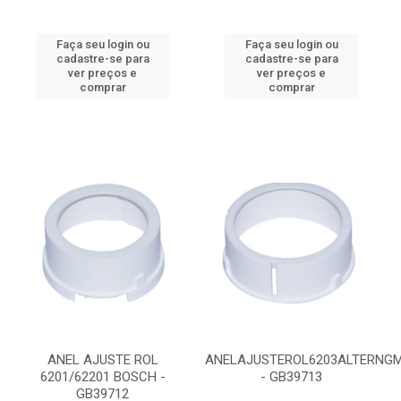
Faça seu login ou
Faça seu login ou
cadastre-se para
cadastre-se para
ver preços e
ver preços e
comprar
comprar
ANEL AJUSTE ROL
ANELAJUSTEROL6203ALTERNG
6201/62201 BOSCH -
- GB39713
GB39712