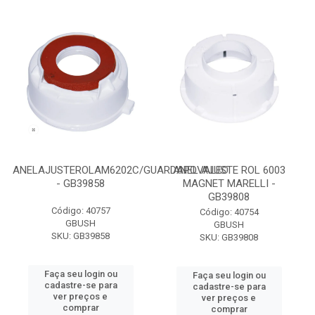
ANELAJUSTEROLAM6202C/GUARDAPOVALEO
ANEL AJUSTE ROL 6003
- GB39858
MAGNET MARELLI -
GB39808
Código: 40757
Código: 40754
GBUSH
GBUSH
SKU: GB39858
SKU: GB39808
Faça seu login ou
Faça seu login ou
cadastre-se para
cadastre-se para
ver preços e
ver preços e
comprar
comprar