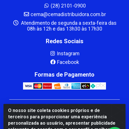
(28) 2101-0900
cema@cemadistribuidora.com.br
Atendimento de segunda a sexta-feira das
08h às 12h e das 13h30 às 17h30
Redes Sociais
Instagram
Facebook
Formas de Pagamento
CBP MACEDO COMERCIO PEÇAS LTDA Matriz - av
O nosso site coleta cookies próprios e de
Mauro Miranda Madureira, 1249 - Coramara , Cachoeiro
terceiros para proporcionar uma experiência
de Itapemirim/ES - CEP 29.311-310 - CNPJ
personalizada ao usuário, apresentar publicidade
00.502.680/0001-41