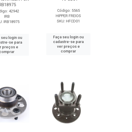
RB18975
Código: 5565
digo: 42942
HIPPER FREIOS
IRB
SKU: HFCD01
U: IRB18975
Faça seu login ou
 seu login ou
cadastre-se para
stre-se para
ver preços e
r preços e
comprar
comprar