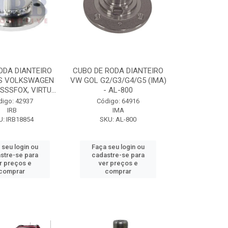
ODA DIANTEIRO
CUBO DE RODA DIANTEIRO
S VOLKSWAGEN
VW GOL G2/G3/G4/G5 (IMA)
SSSFOX, VIRTU...
- AL-800
digo: 42937
Código: 64916
IRB
IMA
U: IRB18854
SKU: AL-800
 seu login ou
Faça seu login ou
stre-se para
cadastre-se para
r preços e
ver preços e
comprar
comprar