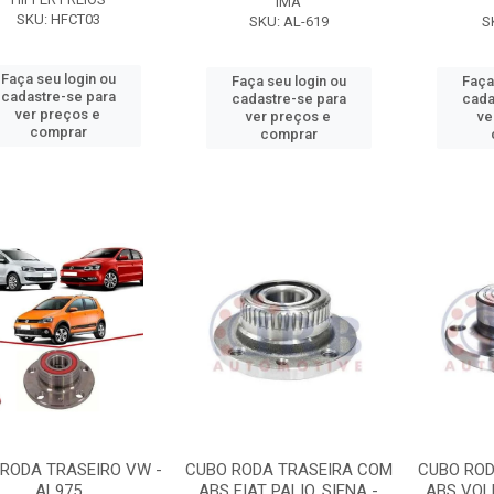
IMA
SKU: HFCT03
SKU: AL-619
S
Faça seu login ou
Faça seu login ou
Faça
cadastre-se para
cadastre-se para
cada
ver preços e
ver preços e
ve
comprar
comprar
RODA TRASEIRO VW -
CUBO RODA TRASEIRA COM
CUBO ROD
AL975
ABS FIAT PALIO, SIENA -
ABS VOL