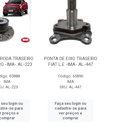
 RODA TRASEIRO
PONTA DE EIXO TRASEIRO
RO -IMA- AL-223
FIAT L.E -IMA- AL-447
digo: 65888
Código: 65890
IMA
IMA
KU: AL-223
SKU: AL-447
 seu login ou
Faça seu login ou
stre-se para
cadastre-se para
r preços e
ver preços e
comprar
comprar