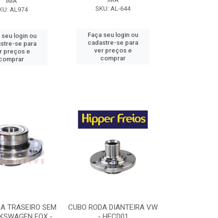
IMA
SKU: AL-644
KU: AL974
Faça seu login ou
 seu login ou
cadastre-se para
stre-se para
ver preços e
r preços e
comprar
comprar
A TRASEIRO SEM
CUBO RODA DIANTEIRA VW
KSWAGEN FOX -
- HFCD01