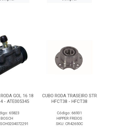
 RODA GOL 16 18
CUBO RODA TRASEIRO STR
14 - ATE005345
HFCT38 - HFCT38
digo: 65823
Código: 66931
BOSCH
HIPPER FREIOS
OSCH0204072291
SKU: CR42650C