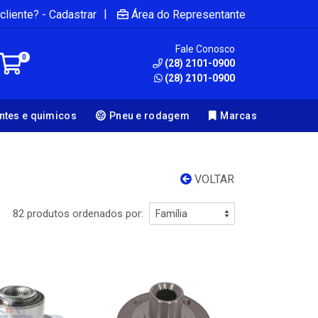
|
cliente? - Cadastrar
Área do Representante
Fale Conosco
0
(28) 2101-0900
(28) 2101-0900
antes e quimicos
Pneu e rodagem
Marcas
VOLTAR
82 produtos ordenados por: