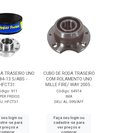
A TRASEIRO UNO
CUBO DE RODA TRASEIRO
84-13 S/ABS -
COM ROLAMENTO UNO
HFCT31
MILLE FIRE/ WAY 2005...
ódigo: 911
Código: 64914
PER FREIOS
IMA
U: HFCT31
SKU: AL-599/AFF
 seu login ou
Faça seu login ou
stre-se para
cadastre-se para
r preços e
ver preços e
comprar
comprar