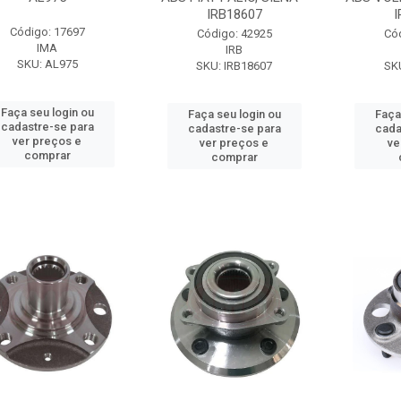
IRB18607
I
Código: 17697
Código: 42925
Có
IMA
IRB
SKU: AL975
SKU: IRB18607
SK
Faça seu login ou
Faça seu login ou
Faça
cadastre-se para
cadastre-se para
cada
ver preços e
ver preços e
ve
comprar
comprar