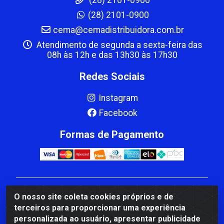
(28) 2101-0900
(28) 2101-0900
cema@cemadistribuidora.com.br
Atendimento de segunda a sexta-feira das
08h às 12h e das 13h30 às 17h30
Redes Sociais
Instagram
Facebook
Formas de Pagamento
CBP MACEDO COMERCIO PEÇAS LTDA Matriz - av
O nosso site coleta cookies próprios e de
Mauro Miranda Madureira, 1249 - Coramara , Cachoeiro
terceiros para proporcionar uma experiência
de Itapemirim/ES - CEP 29.311-310 - CNPJ
personalizada ao usuário, apresentar publicidade