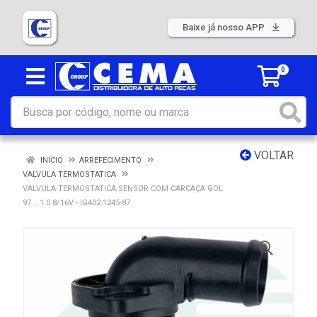
Baixe já nosso APP
0
VOLTAR
INÍCIO
ARREFECIMENTO
VALVULA TERMOSTATICA
VALVULA TERMOSTATICA SENSOR COM CARCAÇA GOL
97... 1.0 8/16V - IG402.1245-87