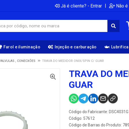
|
Já é cliente? - Entrar
Não é 
Farol e iluminação
Injeção e carburação
Lubrific
VALVULAS , CONECXÕES
TRAVA DO MEDIDOR ONIX/SPIN C/ GUAR
TRAVA DO ME
GUAR
Código do Fabricante: DSC4031G
Código: 57612
Código de Barras do Produto: 7