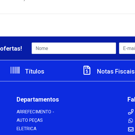
ofertas!
Títulos
Notas Fiscais
Departamentos
Fa
ARREFECIMENTO -
AUTO PEÇAS
ELETRICA