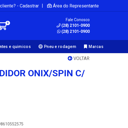
|
cliente? - Cadastrar
Área do Representante
Fale Conosco
0
(28) 2101-0900
(28) 2101-0900
antes e quimicos
Pneu e rodagem
Marcas
VOLTAR
DIDOR ONIX/SPIN C/
898610552575