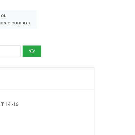
 ou
ços e comprar
T 14>16.