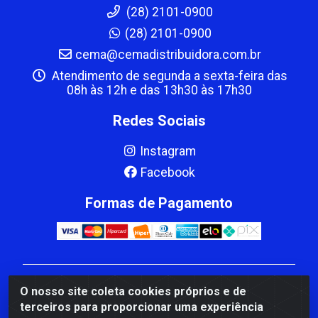
(28) 2101-0900
(28) 2101-0900
cema@cemadistribuidora.com.br
Atendimento de segunda a sexta-feira das
08h às 12h e das 13h30 às 17h30
Redes Sociais
Instagram
Facebook
Formas de Pagamento
CBP MACEDO COMERCIO PEÇAS LTDA Matriz - av
O nosso site coleta cookies próprios e de
Mauro Miranda Madureira, 1249 - Coramara , Cachoeiro
terceiros para proporcionar uma experiência
de Itapemirim/ES - CEP 29.311-310 - CNPJ