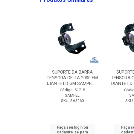
RTE DA BARRA
SUPORTE DA BARRA
SUPORT
 CELTA 2000 EM
TENSORA CELTA 2000 EM
TENSORA C
LD GM SAMPEL ...
DIANTE LD GM SAMPEL ...
DIANTE LD 
digo: 51715
Código: 51715
Códig
SAMPEL
SAMPEL
S
KU: SA3260
SKU: SA3260
SKU:
 seu login ou
Faça seu login ou
Faça se
astre-se para
cadastre-se para
cadast