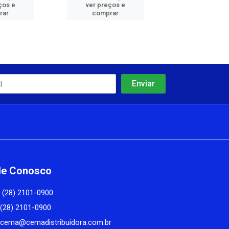
ços e
ver preços e
ver preços
rar
comprar
comprar
le Conosco
(28) 2101-0900
(28) 2101-0900
cema@cemadistribuidora.com.br