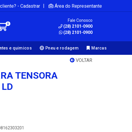
|
cliente? - Cadastrar
Área do Representante
Fale Conosco
0
(28) 2101-0900
(28) 2101-0900
antes e quimicos
Pneu e rodagem
Marcas
VOLTAR
RRA TENSORA
 LD
908162303201