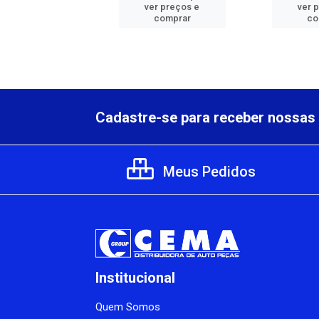
er preços e
ver preços e
ver 
comprar
comprar
co
Cadastre-se para receber nossas 
Meus Pedidos
Institucional
Quem Somos