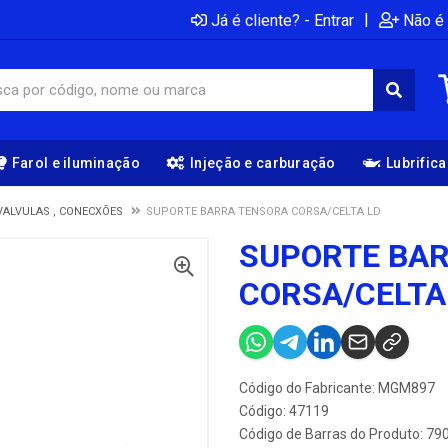
|
Já é cliente? - Entrar
Não é 
Farol e iluminação
Injeção e carburação
Lubrific
VALVULAS , CONECXÕES
SUPORTE BARRA TENSORA CORSA/CELTA LD
SUPORTE BA
CORSA/CELTA
Código do Fabricante: MGM897
Código: 47119
Código de Barras do Produto: 7