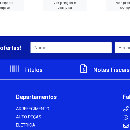
preços e
ver preços e
ver pre
mprar
comprar
comp
ofertas!
Títulos
Notas Fiscais
Departamentos
Fa
ARREFECIMENTO -
AUTO PEÇAS
ELETRICA