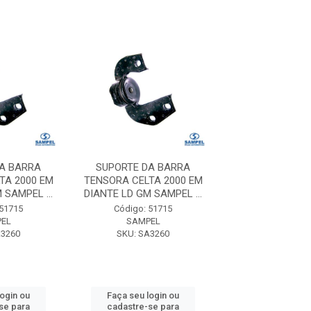
A BARRA
SUPORTE DA BARRA
SUPORTE DA 
TA 2000 EM
TENSORA CELTA 2000 EM
TENSORA CELTA
 SAMPEL ...
DIANTE LD GM SAMPEL ...
DIANTE LD GM SA
 51715
Código: 51715
Código: 51
EL
SAMPEL
SAMPEL
A3260
SKU: SA3260
SKU: SA32
login ou
Faça seu login ou
Faça seu log
se para
cadastre-se para
cadastre-se 