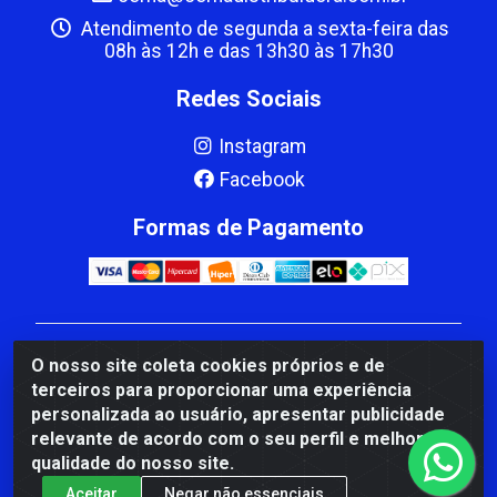
Atendimento de segunda a sexta-feira das
08h às 12h e das 13h30 às 17h30
Redes Sociais
Instagram
Facebook
Formas de Pagamento
CBP MACEDO COMERCIO PEÇAS LTDA Matriz - av
O nosso site coleta cookies próprios e de
Mauro Miranda Madureira, 1249 - Coramara , Cachoeiro
terceiros para proporcionar uma experiência
de Itapemirim/ES - CEP 29.311-310 - CNPJ
personalizada ao usuário, apresentar publicidade
00.502.680/0001-41
relevante de acordo com o seu perfil e melhorar a
qualidade do nosso site.
Aceitar
Negar não essenciais