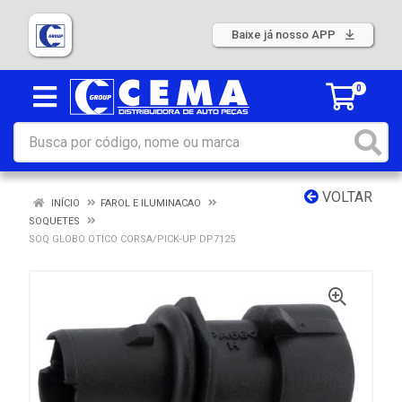
Baixe já nosso APP
0
VOLTAR
INÍCIO
FAROL E ILUMINACAO
SOQUETES
SOQ GLOBO OTICO CORSA/PICK-UP DP7125