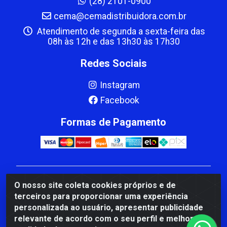
(28) 2101-0900
cema@cemadistribuidora.com.br
Atendimento de segunda a sexta-feira das
08h às 12h e das 13h30 às 17h30
Redes Sociais
Instagram
Facebook
Formas de Pagamento
CBP MACEDO COMERCIO PEÇAS LTDA Matriz - av
O nosso site coleta cookies próprios e de
Mauro Miranda Madureira, 1249 - Coramara , Cachoeiro
terceiros para proporcionar uma experiência
de Itapemirim/ES - CEP 29.311-310 - CNPJ
personalizada ao usuário, apresentar publicidade
00.502.680/0001-41
relevante de acordo com o seu perfil e melhorar a