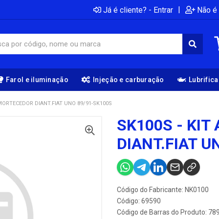
|
Já é cliente? - Entrar
Não é 
Farol e iluminação
Injeção e carburação
Lubrific
AMORTECEDOR DIANT.FIAT UNO 89/91-SK100S
SK100S - KI
DIANT.FIAT U
Código do Fabricante: NK0100
Código: 69590
Código de Barras do Produto: 7