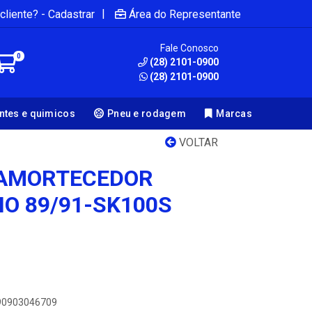
|
cliente? - Cadastrar
Área do Representante
Fale Conosco
0
(28) 2101-0900
(28) 2101-0900
antes e quimicos
Pneu e rodagem
Marcas
VOLTAR
T AMORTECEDOR
NO 89/91-SK100S
890903046709