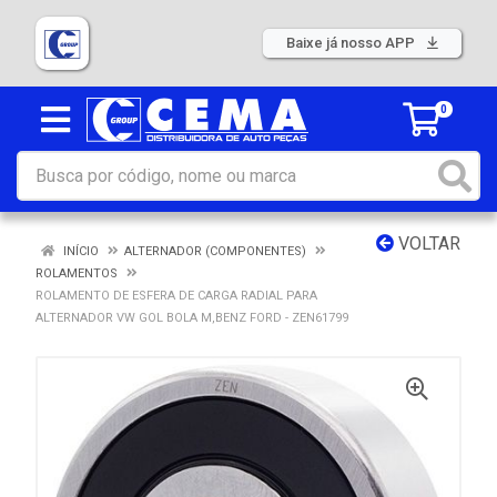
Baixe já nosso APP
0
VOLTAR
INÍCIO
ALTERNADOR (COMPONENTES)
ROLAMENTOS
ROLAMENTO DE ESFERA DE CARGA RADIAL PARA
ALTERNADOR VW GOL BOLA M,BENZ FORD - ZEN61799