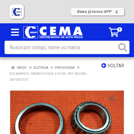
Baixe já nosso APP
0
VOLTAR
INÍCIO
ELETRICA
PROVISORIA
ROLAMENTO CAMBIO/RODA S10 DEL REY BELINA -
SKF330757C