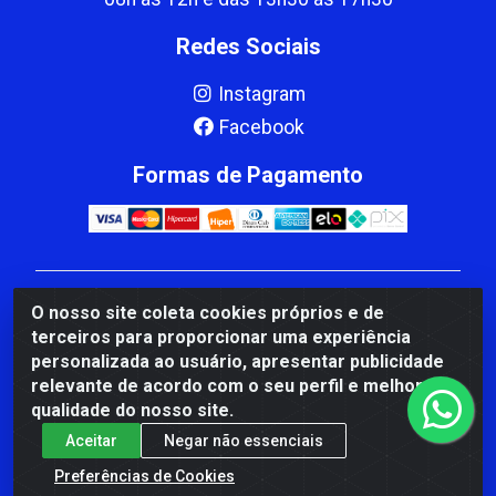
Redes Sociais
Instagram
Facebook
Formas de Pagamento
CBP MACEDO COMERCIO PEÇAS LTDA Matriz - av
O nosso site coleta cookies próprios e de
Mauro Miranda Madureira, 1249 - Coramara , Cachoeiro
terceiros para proporcionar uma experiência
de Itapemirim/ES - CEP 29.311-310 - CNPJ
personalizada ao usuário, apresentar publicidade
00.502.680/0001-41
relevante de acordo com o seu perfil e melhorar a
qualidade do nosso site.
Aceitar
Negar não essenciais
Preferências de Cookies