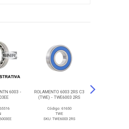
TN 6003 -
ROLAMENTO 6003 2RS C3
ROLAMENTO AL
03EE
(TWE) - TWE6003 2RS
6003 (F00M99040
SF00M990
 65516
Código: 61650
Código: 38
N
TWE
SEG AUTOMO
6003EE
SKU: TWE6003 2RS
SKU: SF00M9