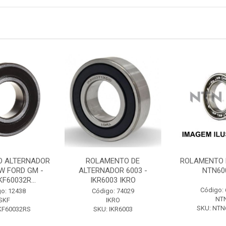
 ALTERNADOR
ROLAMENTO DE
ROLAMENTO N
W FORD GM -
ALTERNADOR 6003 -
NTN60
KF60032R...
IKR6003 IKRO
Código:
o: 12438
Código: 74029
NT
SKF
IKRO
SKU: NTN
KF60032RS
SKU: IKR6003