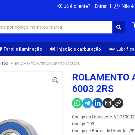
|
Já é cliente? - Entrar
Não é 
Farol e iluminação
Injeção e carburação
Lubrific
NTOS
ROLAMENTO ALTERNADOR VTO 6003 2RS
ROLAMENTO 
6003 2RS
Código do Fabricante: VTO6003
Código: 293
Código de Barras do Produto: 7