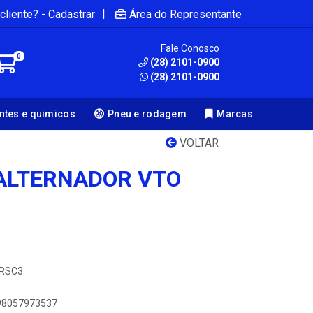
|
cliente? - Cadastrar
Área do Representante
Fale Conosco
0
(28) 2101-0900
(28) 2101-0900
antes e quimicos
Pneu e rodagem
Marcas
VOLTAR
ALTERNADOR VTO
2RSC3
898057973537