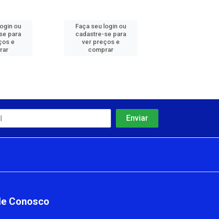
login ou
Faça seu login ou
Faça seu log
se para
cadastre-se para
cadastre-se 
ços e
ver preços e
ver preços
rar
comprar
comprar
le Conosco