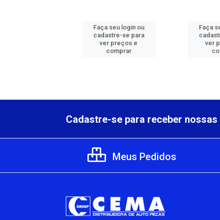
 seu login ou
Faça seu login ou
Faça se
astre-se para
cadastre-se para
cadast
er preços e
ver preços e
ver 
comprar
comprar
co
Cadastre-se para receber nossas 
Meus Pedidos