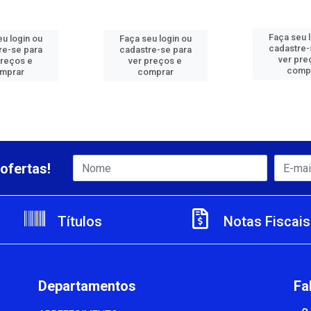
Faça seu 
u login ou
Faça seu login ou
cadastre-
re-se para
cadastre-se para
ver pre
preços e
ver preços e
comp
mprar
comprar
ofertas!
Títulos
Notas Fiscais
Departamentos
Fa