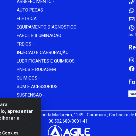
ARREFECIMENTO -
AUTO PEÇAS
ELETRICA
EQUIPAMENTO DIAGNOSTICO
às 
FAROL E ILUMINACAO
FREIOS -
Re
INJECAO E CARBURAÇÃO
LUBRIFICANTES E QUIMICOS
PNEUS E RODAGEM
QUIMICOS -
Fo
SOM E ACESSORIOS
SUSPENSAO -
para
io, apresentar
iz - av Mauro Miranda Madureira, 1249 - Coramara , Cachoeiro de I
elhorar a
00.502.680/0001-41
e Cookies