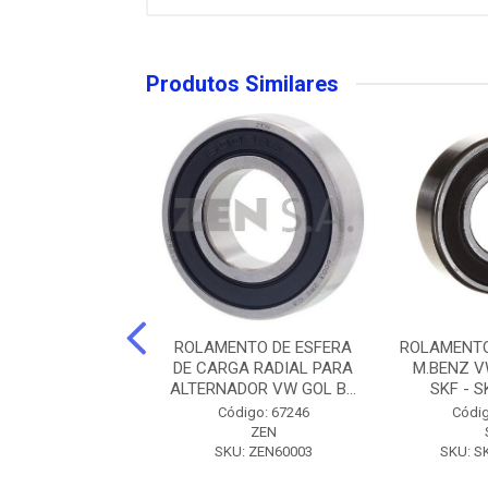
Produtos Similares
TO ALTERNADOR
ROLAMENTO DE ESFERA
ROLAMENTO
00M990405) SEG -
DE CARGA RADIAL PARA
M.BENZ V
00M990405
ALTERNADOR VW GOL B...
SKF - S
digo: 38796
Código: 67246
Códig
 AUTOMOTIVE
ZEN
 SF00M990405
SKU: ZEN60003
SKU: S