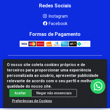
Redes Sociais
Instagram
Facebook
Formas de Pagamento
CBP MACEDO COMERCIO PEÇAS LTDA Matriz - av
O nosso site coleta cookies próprios e de
Mauro Miranda Madureira, 1249 - Coramara , Cachoeiro
terceiros para proporcionar uma experiência
de Itapemirim/ES - CEP 29.311-310 - CNPJ
personalizada ao usuário, apresentar publicidade
00.502.680/0001-41
relevante de acordo com o seu perfil e melhorar a
qualidade do nosso site.
Aceitar
Negar não essenciais
Preferências de Cookies