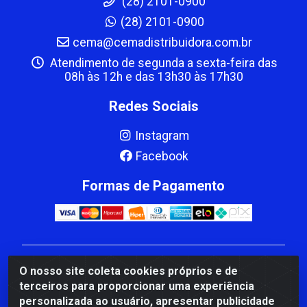
(28) 2101-0900
(28) 2101-0900
cema@cemadistribuidora.com.br
Atendimento de segunda a sexta-feira das
08h às 12h e das 13h30 às 17h30
Redes Sociais
Instagram
Facebook
Formas de Pagamento
CBP MACEDO COMERCIO PEÇAS LTDA Matriz - av
O nosso site coleta cookies próprios e de
Mauro Miranda Madureira, 1249 - Coramara , Cachoeiro
terceiros para proporcionar uma experiência
de Itapemirim/ES - CEP 29.311-310 - CNPJ
personalizada ao usuário, apresentar publicidade