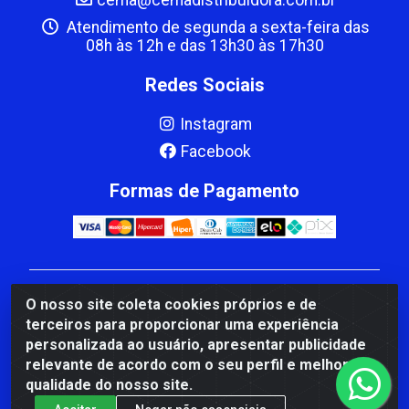
cema@cemadistribuidora.com.br
Atendimento de segunda a sexta-feira das
08h às 12h e das 13h30 às 17h30
Redes Sociais
Instagram
Facebook
Formas de Pagamento
CBP MACEDO COMERCIO PEÇAS LTDA Matriz - av
O nosso site coleta cookies próprios e de
Mauro Miranda Madureira, 1249 - Coramara , Cachoeiro
terceiros para proporcionar uma experiência
de Itapemirim/ES - CEP 29.311-310 - CNPJ
personalizada ao usuário, apresentar publicidade
00.502.680/0001-41
relevante de acordo com o seu perfil e melhorar a
qualidade do nosso site.