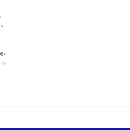
>
1>
08>
01>