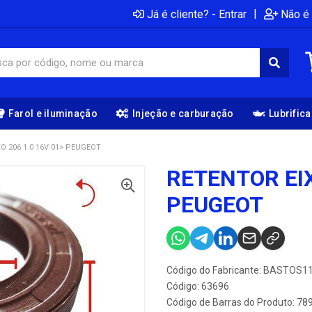
|
Já é cliente? - Entrar
Não é 
Farol e iluminação
Injeção e carburação
Lubrific
O 206 1.0 16V 01> PEUGEOT
RETENTOR EIX
PEUGEOT
Código do Fabricante: BASTOS1
Código: 63696
Código de Barras do Produto: 7