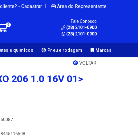
|
cliente? - Cadastrar
Área do Representante
Fale Conosco
0
(28) 2101-0900
(28) 2101-0900
antes e quimicos
Pneu e rodagem
Marcas
VOLTAR
O 206 1.0 16V 01>
150087
898445116508