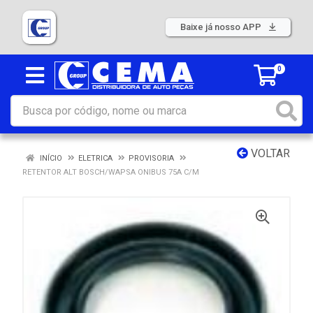
Baixe já nosso APP
0
VOLTAR
INÍCIO
ELETRICA
PROVISORIA
RETENTOR ALT BOSCH/WAPSA ONIBUS 75A C/M