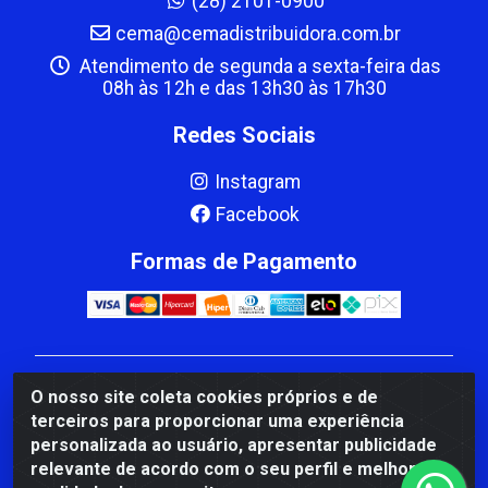
(28) 2101-0900
cema@cemadistribuidora.com.br
Atendimento de segunda a sexta-feira das
08h às 12h e das 13h30 às 17h30
Redes Sociais
Instagram
Facebook
Formas de Pagamento
CBP MACEDO COMERCIO PEÇAS LTDA Matriz - av
O nosso site coleta cookies próprios e de
Mauro Miranda Madureira, 1249 - Coramara , Cachoeiro
terceiros para proporcionar uma experiência
de Itapemirim/ES - CEP 29.311-310 - CNPJ
personalizada ao usuário, apresentar publicidade
00.502.680/0001-41
relevante de acordo com o seu perfil e melhorar a