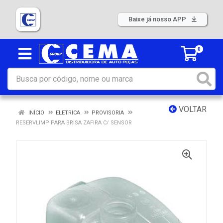
Baixe já nosso APP
0
VOLTAR
INÍCIO
ELETRICA
PROVISORIA
RESERVLIMP PARA BRISA ZAFIRA C/ SENSOR