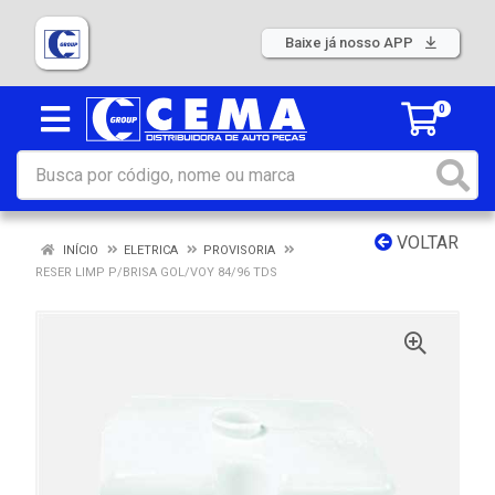
Baixe já nosso APP
0
VOLTAR
INÍCIO
ELETRICA
PROVISORIA
RESER LIMP P/BRISA GOL/VOY 84/96 TDS