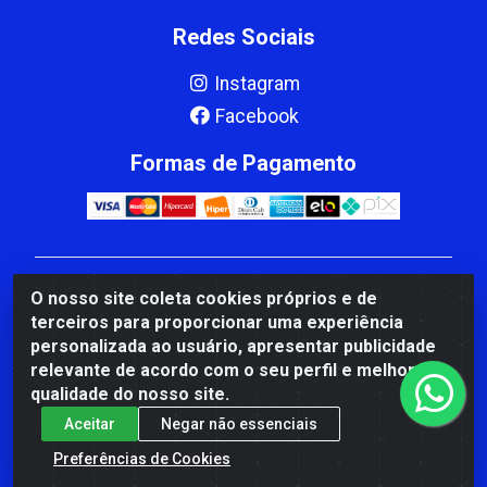
Redes Sociais
Instagram
Facebook
Formas de Pagamento
CBP MACEDO COMERCIO PEÇAS LTDA Matriz - av
O nosso site coleta cookies próprios e de
Mauro Miranda Madureira, 1249 - Coramara , Cachoeiro
terceiros para proporcionar uma experiência
de Itapemirim/ES - CEP 29.311-310 - CNPJ
personalizada ao usuário, apresentar publicidade
00.502.680/0001-41
relevante de acordo com o seu perfil e melhorar a
qualidade do nosso site.
Aceitar
Negar não essenciais
Preferências de Cookies