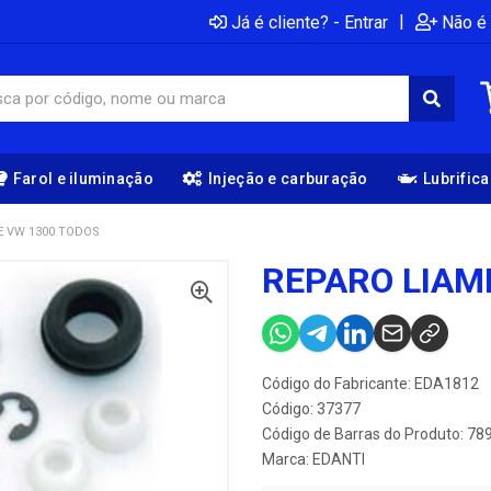
|
Já é cliente? - Entrar
Não é 
Farol e iluminação
Injeção e carburação
Lubrific
E VW 1300 TODOS
REPARO LIAM
Código do Fabricante: EDA1812
Código: 37377
Código de Barras do Produto: 7
Marca:
EDANTI