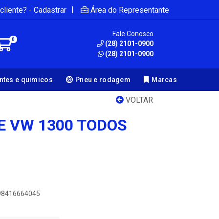
|
cliente? - Cadastrar
Área do Representante
Fale Conosco
0
(28) 2101-0900
(28) 2101-0900
antes e quimicos
Pneu e rodagem
Marcas
VOLTAR
E VW 1300 TODOS
898416664045