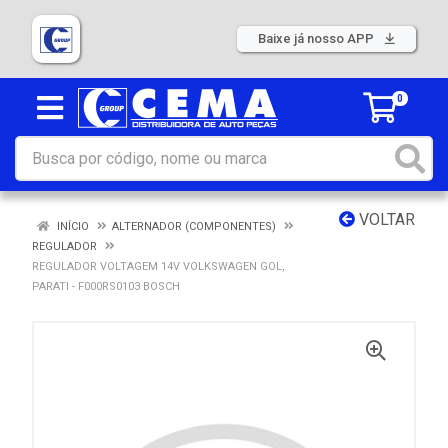
Baixe já nosso APP
0
VOLTAR
INÍCIO
ALTERNADOR (COMPONENTES)
REGULADOR
REGULADOR VOLTAGEM 14V VOLKSWAGEN GOL,
PARATI - F000RS0103 BOSCH