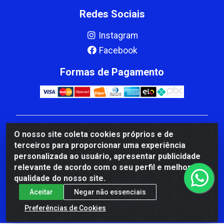
Redes Sociais
Instagram
Facebook
Formas de Pagamento
CBP MACEDO COMERCIO PEÇAS LTDA Matriz - av
O nosso site coleta cookies próprios e de
Mauro Miranda Madureira, 1249 - Coramara , Cachoeiro
terceiros para proporcionar uma experiência
de Itapemirim/ES - CEP 29.311-310 - CNPJ
personalizada ao usuário, apresentar publicidade
00.502.680/0001-41
relevante de acordo com o seu perfil e melhorar a
qualidade do nosso site.
Aceitar
Negar não essenciais
Preferências de Cookies