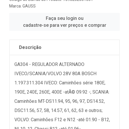
Marca:
GAUSS
Faça seu login ou
cadastre-se para ver preços e comprar
Descrição
GA304 - REGULADOR ALTERNADO
IVECO/SCANIA/VOLVO 28V 80A BOSCH
1.197.311.304 IVECO: Caminhões série 180E,
190E, 240E, 260E, 400E -atÃ© 09.92 -; SCANIA:
Caminhões MT-DS11.94, 95, 96, 97, DS14.52,
DSC11.56, 57, 58, 14.57, 61, 62, 63 e outros;
VOLVO: Caminhões F12 e N12 -até 01.90 - B12,
NL10, 12, Chassi B12 -até 01.96-.