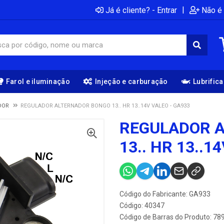
|
Já é cliente? - Entrar
Não é 
Farol e iluminação
Injeção e carburação
Lubrific
DOR
REGULADOR ALTERNADOR BONGO 13.. HR 13..14V VALEO - GA933
REGULADOR 
13.. HR 13..1
Código do Fabricante: GA933
Código: 40347
Código de Barras do Produto: 7