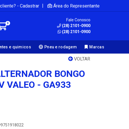
|
cliente? - Cadastrar
Área do Representante
Fale Conosco
0
(28) 2101-0900
(28) 2101-0900
antes e quimicos
Pneu e rodagem
Marcas
VOLTAR
ALTERNADOR BONGO
4V VALEO - GA933
899751918022