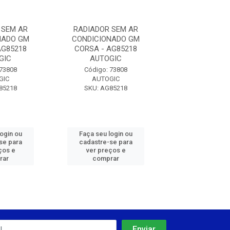
 SEM AR
RADIADOR SEM AR
RADIADOR S
NADO GM
CONDICIONADO GM
CONDICIONA
AG85218
CORSA - AG85218
CORSA - AG
GIC
AUTOGIC
AUTOGI
 73808
Código: 73808
Código: 73
GIC
AUTOGIC
AUTOGI
85218
SKU: AG85218
SKU: AG85
login ou
Faça seu login ou
Faça seu log
se para
cadastre-se para
cadastre-se 
ços e
ver preços e
ver preços
rar
comprar
comprar