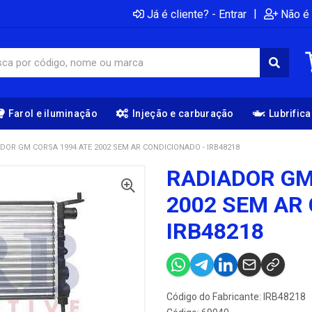
|
Já é cliente? - Entrar
Não é 
Farol e iluminação
Injeção e carburação
Lubrific
DOR GM CORSA 1994 ATE 2002 SEM AR CONDICIONADO - IRB48218
RADIADOR GM
2002 SEM AR
IRB48218
Código do Fabricante: IRB48218