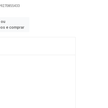
899270855433
 ou
ços e comprar