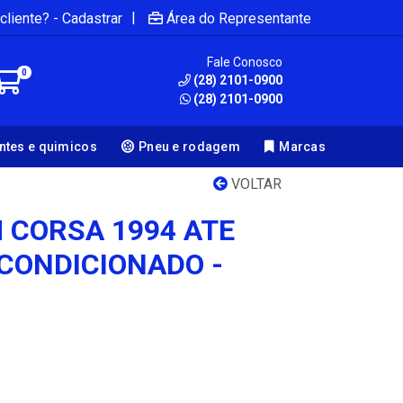
|
cliente? - Cadastrar
Área do Representante
Fale Conosco
0
(28) 2101-0900
(28) 2101-0900
antes e quimicos
Pneu e rodagem
Marcas
VOLTAR
 CORSA 1994 ATE
 CONDICIONADO -