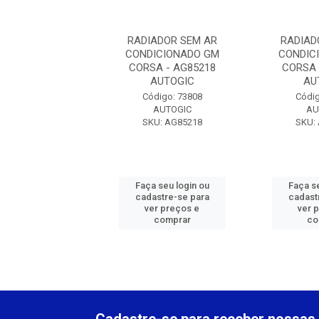
ADOR SEM AR
RADIADOR SEM AR
RADIAD
ICIONADO GM
CONDICIONADO GM
CONDIC
A - AG85218
CORSA - AG85218
CORSA 
AUTOGIC
AUTOGIC
AU
digo: 73808
Código: 73808
Códig
AUTOGIC
AUTOGIC
AU
U: AG85218
SKU: AG85218
SKU:
 seu login ou
Faça seu login ou
Faça se
astre-se para
cadastre-se para
cadast
er preços e
ver preços e
ver 
comprar
comprar
co