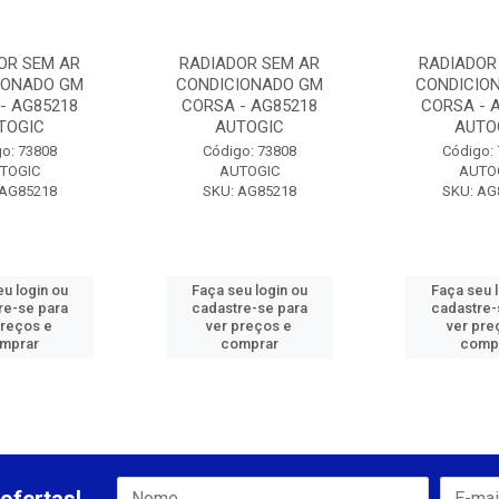
OR SEM AR
RADIADOR SEM AR
RADIADOR
IONADO GM
CONDICIONADO GM
CONDICIO
- AG85218
CORSA - AG85218
CORSA - 
TOGIC
AUTOGIC
AUTO
o: 73808
Código: 73808
Código:
TOGIC
AUTOGIC
AUTO
 AG85218
SKU: AG85218
SKU: AG
u login ou
Faça seu login ou
Faça seu 
re-se para
cadastre-se para
cadastre-
preços e
ver preços e
ver pre
mprar
comprar
comp