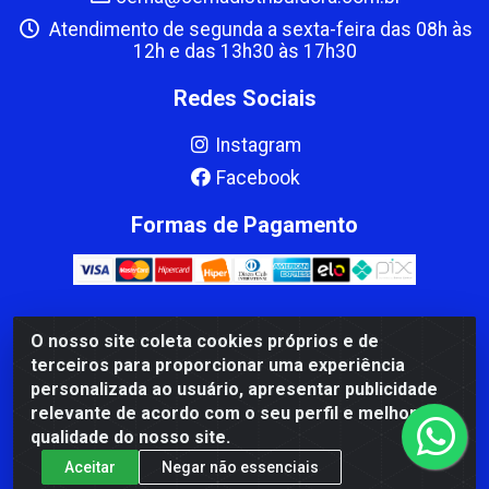
Atendimento de segunda a sexta-feira das 08h às
12h e das 13h30 às 17h30
Redes Sociais
Instagram
Facebook
Formas de Pagamento
O nosso site coleta cookies próprios e de
CBP MACEDO COMERCIO PEÇAS LTDA Matriz - av Mauro
terceiros para proporcionar uma experiência
Miranda Madureira, 1249 - Coramara , Cachoeiro de
personalizada ao usuário, apresentar publicidade
Itapemirim/ES - CEP 29.311-310 - CNPJ 00.502.680/0001-41
relevante de acordo com o seu perfil e melhorar a
qualidade do nosso site.
Aceitar
Negar não essenciais