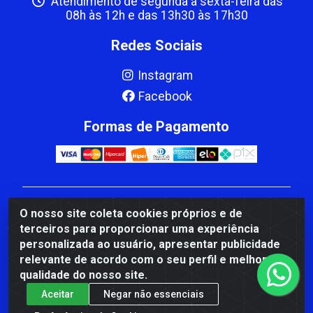
Atendimento de segunda a sexta-feira das
08h às 12h e das 13h30 às 17h30
Redes Sociais
Instagram
Facebook
Formas de Pagamento
CBP MACEDO COMERCIO PEÇAS LTDA Matriz - av
O nosso site coleta cookies próprios e de
Mauro Miranda Madureira, 1249 - Coramara , Cachoeiro
terceiros para proporcionar uma experiência
de Itapemirim/ES - CEP 29.311-310 - CNPJ
personalizada ao usuário, apresentar publicidade
00.502.680/0001-41
relevante de acordo com o seu perfil e melhorar a
qualidade do nosso site.
Aceitar
Negar não essenciais