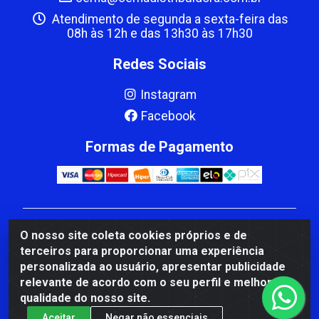
Atendimento de segunda a sexta-feira das
08h às 12h e das 13h30 às 17h30
Redes Sociais
Instagram
Facebook
Formas de Pagamento
CBP MACEDO COMERCIO PEÇAS LTDA Matriz - av
O nosso site coleta cookies próprios e de
Mauro Miranda Madureira, 1249 - Coramara , Cachoeiro
terceiros para proporcionar uma experiência
de Itapemirim/ES - CEP 29.311-310 - CNPJ
personalizada ao usuário, apresentar publicidade
00.502.680/0001-41
relevante de acordo com o seu perfil e melhorar a
qualidade do nosso site.
Aceitar
Negar não essenciais