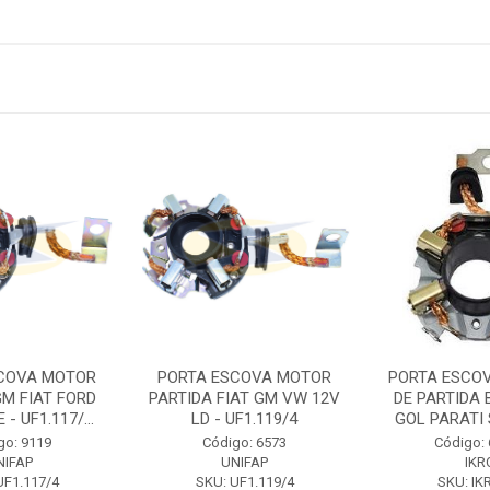
COVA MOTOR
PORTA ESCOVA MOTOR
PORTA ESCO
GM FIAT FORD
PARTIDA FIAT GM VW 12V
DE PARTIDA
- UF1.117/...
LD - UF1.119/4
GOL PARATI S
go: 9119
Código: 6573
Código:
NIFAP
UNIFAP
IKR
UF1.117/4
SKU: UF1.119/4
SKU: IK