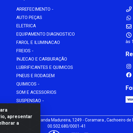
ARREFECIMENTO -
AUTO PEÇAS
ELETRICA
EQUIPAMENTO DIAGNOSTICO
às 
FAROL E ILUMINACAO
FREIOS -
Re
INJECAO E CARBURAÇÃO
LUBRIFICANTES E QUIMICOS
PNEUS E RODAGEM
QUIMICOS -
Fo
SOM E ACESSORIOS
SUSPENSAO -
para
io, apresentar
iz - av Mauro Miranda Madureira, 1249 - Coramara , Cachoeiro de I
elhorar a
00.502.680/0001-41