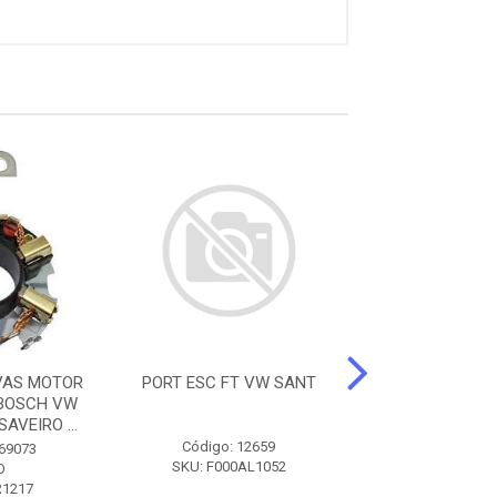
VAS MOTOR
PORT ESC FT VW SANT
SUPP/ARRANQUE
 BOSCH VW
AVEIRO ...
Código: 12659
Código: 30
 69073
SKU: F000AL1052
SKU: A117B
O
R1217