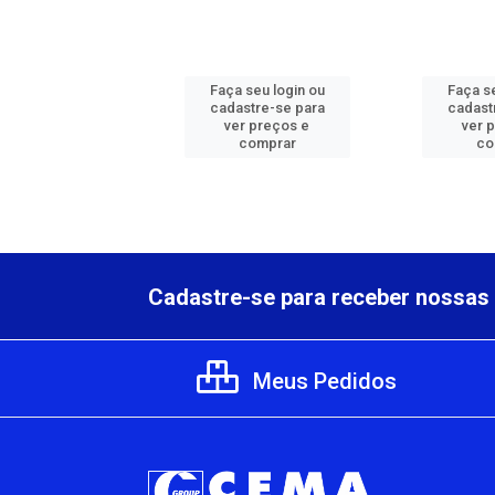
 seu login ou
Faça seu login ou
Faça se
astre-se para
cadastre-se para
cadast
er preços e
ver preços e
ver 
comprar
comprar
co
Cadastre-se para receber nossas 
Meus Pedidos