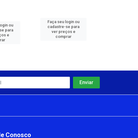
Faça seu login ou
Faça seu log
login ou
cadastre-se para
cadastre-se 
se para
ver preços e
ver preços
ços e
comprar
comprar
rar
le Conosco