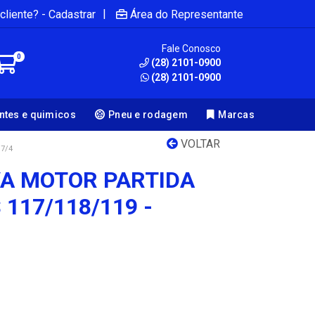
|
cliente? - Cadastrar
Área do Representante
Fale Conosco
0
(28) 2101-0900
(28) 2101-0900
antes e quimicos
Pneu e rodagem
Marcas
VOLTAR
7/4
A MOTOR PARTIDA
 117/118/119 -