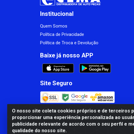
Institucional
Quem Somos
Política de Privacidade
Política de Troca e Devolução
Baixe já nosso APP
Site Seguro
O nosso site coleta cookies próprios e de terceiros 
proporcionar uma experiência personalizada ao usuár
CBP MACEDO COMERCIO PEÇAS LTDA Matr
publicidade relevante de acordo com o seu perfil e m
qualidade do nosso site.