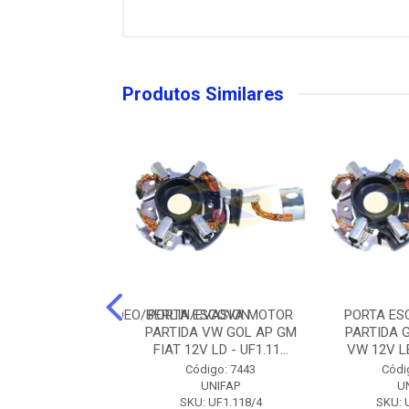
Produtos Similares
RANQUEESCO/MONDEO/BERLIN/EVASION
PORTA ESCOVA MOTOR
PORTA ES
PARTIDA VW GOL AP GM
PARTIDA 
FIAT 12V LD - UF1.11...
VW 12V LE 
digo: 30790
Código: 7443
Códi
U: A117B12V
UNIFAP
U
SKU: UF1.118/4
SKU: 