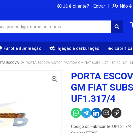
|
Já é cliente? - Entrar
Não é 
Farol e iluminação
Injeção e carburação
Lubrific
RTA ESCOVA
PORTA ESCOVA MOTOR PARTIDA GM FIAT SUBS 117/118/119 - UF1.31
PORTA ESCOV
GM FIAT SUBS
UF1.317/4
Código do Fabricante: UF1.317/4