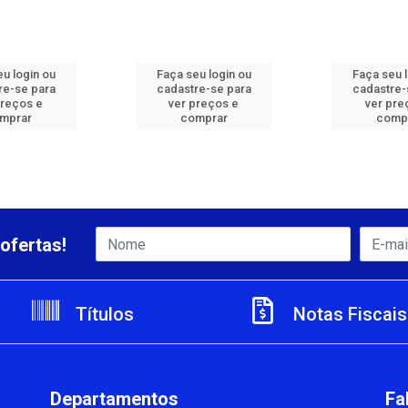
u login ou
Faça seu login ou
Faça seu 
re-se para
cadastre-se para
cadastre-
preços e
ver preços e
ver pre
mprar
comprar
comp
ofertas!
Títulos
Notas Fiscais
Departamentos
Fa