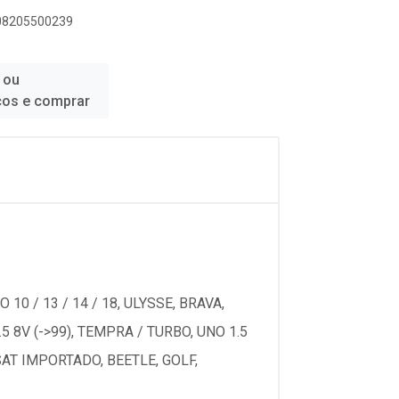
908205500239
 ou
ços e comprar
10 / 13 / 14 / 18, ULYSSE, BRAVA,
1.5 8V (->99), TEMPRA / TURBO, UNO 1.5
SSAT IMPORTADO, BEETLE, GOLF,