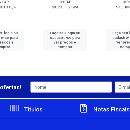
NIFAP
UNIFAP
IKR
UF1.115/4
SKU: UF1.219/4
SKU: IK
u login ou
Faça seu login ou
Faça seu 
re-se para
cadastre-se para
cadastre-
preços e
ver preços e
ver pre
mprar
comprar
comp
ofertas!
Títulos
Notas Fiscais