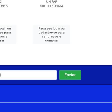
O
UNIFAP
UNIFAP
R1316
SKU: UF1.116/4
SKU: UF1.11
login ou
Faça seu login ou
Faça seu log
se para
cadastre-se para
cadastre-se 
ços e
ver preços e
ver preços
rar
comprar
comprar