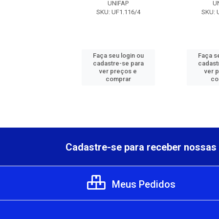
IKRO
UNIFAP
U
KU: IKR1316
SKU: UF1.116/4
SKU: 
 seu login ou
Faça seu login ou
Faça se
astre-se para
cadastre-se para
cadast
er preços e
ver preços e
ver 
comprar
comprar
co
Cadastre-se para receber nossas 
Meus Pedidos