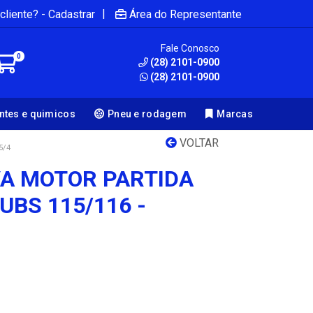
|
cliente? - Cadastrar
Área do Representante
Fale Conosco
0
(28) 2101-0900
(28) 2101-0900
antes e quimicos
Pneu e rodagem
Marcas
VOLTAR
5/4
A MOTOR PARTIDA
UBS 115/116 -