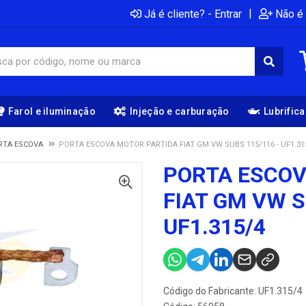
|
Já é cliente? - Entrar
Não é 
Farol e iluminação
Injeção e carburação
Lubrific
RTA ESCOVA
PORTA ESCOVA MOTOR PARTIDA FIAT GM VW SUBS 115/116 - UF1.31
PORTA ESCOV
FIAT GM VW S
UF1.315/4
Código do Fabricante: UF1.315/4