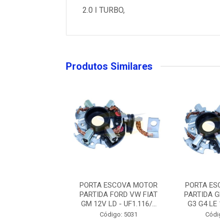
2.0 I TURBO,
Produtos Similares
ESCOVAS MOTOR
PORTA ESCOVA MOTOR
PORTA ES
TIDA BOSCH VW
PARTIDA FORD VW FIAT
PARTIDA 
ATI SAVEIRO F...
GM 12V LD - UF1.116/...
G3 G4 LE 1
digo: 69075
Código: 5031
Códi