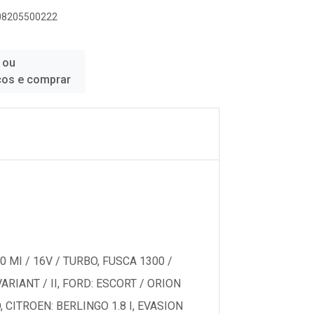
908205500222
 ou
ços e comprar
1.0 MI / 16V / TURBO, FUSCA 1300 /
VARIANT / II, FORD: ESCORT / ORION
BO, CITROEN: BERLINGO 1.8 I, EVASION