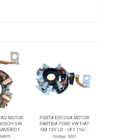
VAS MOTOR
PORTA ESCOVA MOTOR
PORTA ESCOVA
 BOSCH VW
PARTIDA FORD VW FIAT
PARTIDA GM VW
AVEIRO F...
GM 12V LD - UF1.116/...
G3 G4 LE 12V - 
 69075
Código: 5031
Código: 65