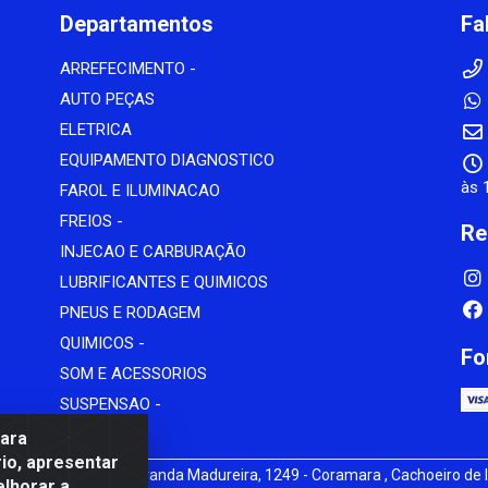
Departamentos
Fa
ARREFECIMENTO -
AUTO PEÇAS
ELETRICA
EQUIPAMENTO DIAGNOSTICO
às 
FAROL E ILUMINACAO
FREIOS -
Re
INJECAO E CARBURAÇÃO
LUBRIFICANTES E QUIMICOS
PNEUS E RODAGEM
QUIMICOS -
Fo
SOM E ACESSORIOS
SUSPENSAO -
para
io, apresentar
iz - av Mauro Miranda Madureira, 1249 - Coramara , Cachoeiro de I
elhorar a