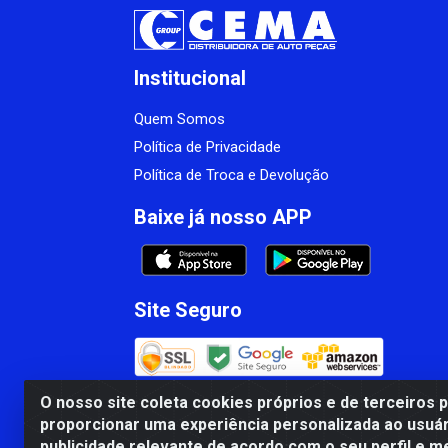
Institucional
Quem Somos
Política de Privacidade
Política de Troca e Devolução
Baixe já nosso APP
Site Seguro
O nosso site coleta cookies próprios e de terceiros 
proporcionar uma experiência personalizada ao usuár
CBP MACEDO COMERCIO PEÇAS LTDA Matr
publicidade relevante de acordo com o seu perfil e m